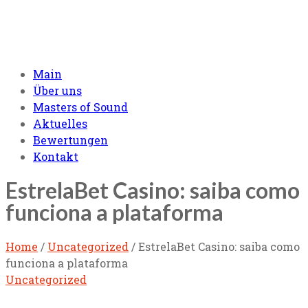
Skip
LooP Fehmarn
to
MUSIC AND LIGHT
content
Main
Über uns
Masters of Sound
Aktuelles
Bewertungen
Kontakt
EstrelaBet Casino: saiba como
funciona a plataforma
Home
/
Uncategorized
/
EstrelaBet Casino: saiba como
funciona a plataforma
Uncategorized