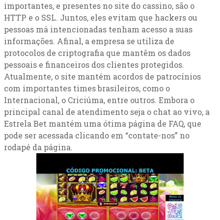
importantes, e presentes no site do cassino, são o
HTTP e o SSL. Juntos, eles evitam que hackers ou
pessoas má intencionadas tenham acesso a suas
informações. Afinal, a empresa se utiliza de
protocolos de criptografia que mantêm os dados
pessoais e financeiros dos clientes protegidos.
Atualmente, o site mantém acordos de patrocínios
com importantes times brasileiros, como o
Internacional, o Criciúma, entre outros. Embora o
principal canal de atendimento seja o chat ao vivo, a
Estrela Bet mantém uma ótima página de FAQ, que
pode ser acessada clicando em “contate-nos” no
rodapé da página.