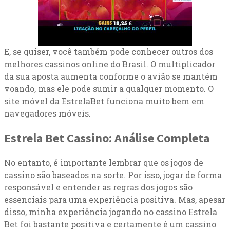
E, se quiser, você também pode conhecer outros dos
melhores cassinos online do Brasil. O multiplicador
da sua aposta aumenta conforme o avião se mantém
voando, mas ele pode sumir a qualquer momento. O
site móvel da EstrelaBet funciona muito bem em
navegadores móveis.
Estrela Bet Cassino: Análise Completa
No entanto, é importante lembrar que os jogos de
cassino são baseados na sorte. Por isso, jogar de forma
responsável e entender as regras dos jogos são
essenciais para uma experiência positiva. Mas, apesar
disso, minha experiência jogando no cassino Estrela
Bet foi bastante positiva e certamente é um cassino