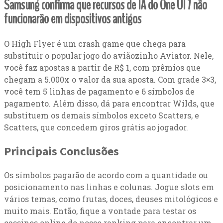
Samsung confirma que recursos de IA do One UI 7 não
funcionarão em dispositivos antigos
O High Flyer é um crash game que chega para
substituir o popular jogo do aviãozinho Aviator. Nele,
você faz apostas a partir de R$ 1, com prêmios que
chegam a 5.000x o valor da sua aposta. Com grade 3×3,
você tem 5 linhas de pagamento e 6 símbolos de
pagamento. Além disso, dá para encontrar Wilds, que
substituem os demais símbolos exceto Scatters, e
Scatters, que concedem giros grátis ao jogador.
Principais Conclusões
Os símbolos pagarão de acordo com a quantidade ou
posicionamento nas linhas e colunas. Jogue slots em
vários temas, como frutas, doces, deuses mitológicos e
muito mais. Então, fique a vontade para testar os
cassinos online do nosso ranking para encontrar um