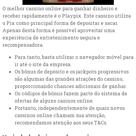
O melhor cassino online para ganhar dinheiro e
receber rapidamente é o Playpix. Este cassino utiliza
o Pix como principal forma de depositar e sacar.
Apenas desta forma é possível aproveitar uma
experiência de entretenimento segura e
recompensadora.
Para tanto, basta utilizar o navegador móvel para
ir até o site da empresa.
Os bônus de depósito e os jackpots progressivos
são algumas das grandes atrações do cassino,
proporcionando chances adicionais de ganhar.
Os códigos de bônus fazem parte do sistema de
ofertas de alguns casinos online.
Portanto, independentemente de quais novos
cassinos online chamam sua atenção,
recomendamos atenção aos seus T&Cs.