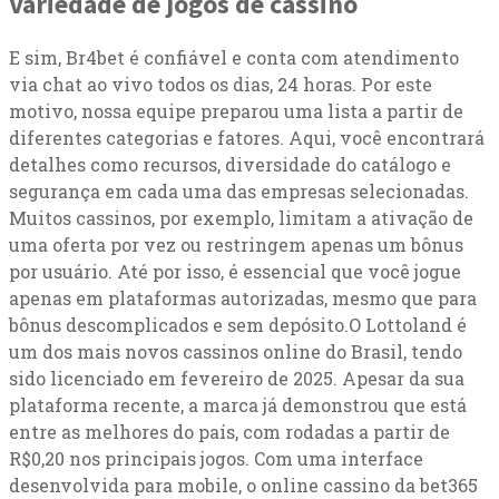
Variedade de jogos de cassino
E sim, Br4bet é confiável e conta com atendimento
via chat ao vivo todos os dias, 24 horas. Por este
motivo, nossa equipe preparou uma lista a partir de
diferentes categorias e fatores. Aqui, você encontrará
detalhes como recursos, diversidade do catálogo e
segurança em cada uma das empresas selecionadas.
Muitos cassinos, por exemplo, limitam a ativação de
uma oferta por vez ou restringem apenas um bônus
por usuário. Até por isso, é essencial que você jogue
apenas em plataformas autorizadas, mesmo que para
bônus descomplicados e sem depósito.O Lottoland é
um dos mais novos cassinos online do Brasil, tendo
sido licenciado em fevereiro de 2025. Apesar da sua
plataforma recente, a marca já demonstrou que está
entre as melhores do país, com rodadas a partir de
R$0,20 nos principais jogos. Com uma interface
desenvolvida para mobile, o online cassino da bet365