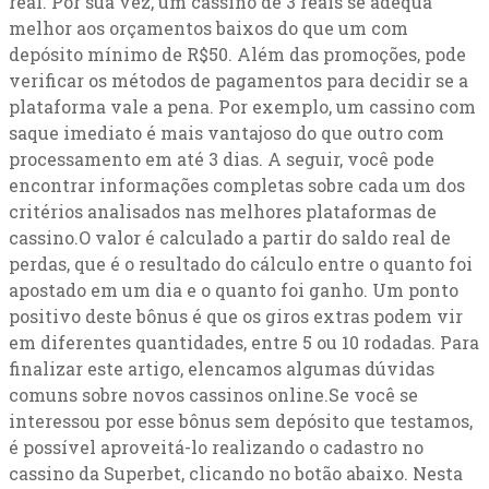
real. Por sua vez, um cassino de 3 reais se adequa
melhor aos orçamentos baixos do que um com
depósito mínimo de R$50. Além das promoções, pode
verificar os métodos de pagamentos para decidir se a
plataforma vale a pena. Por exemplo, um cassino com
saque imediato é mais vantajoso do que outro com
processamento em até 3 dias. A seguir, você pode
encontrar informações completas sobre cada um dos
critérios analisados nas melhores plataformas de
cassino.O valor é calculado a partir do saldo real de
perdas, que é o resultado do cálculo entre o quanto foi
apostado em um dia e o quanto foi ganho. Um ponto
positivo deste bônus é que os giros extras podem vir
em diferentes quantidades, entre 5 ou 10 rodadas. Para
finalizar este artigo, elencamos algumas dúvidas
comuns sobre novos cassinos online.Se você se
interessou por esse bônus sem depósito que testamos,
é possível aproveitá-lo realizando o cadastro no
cassino da Superbet, clicando no botão abaixo. Nesta