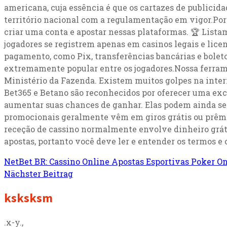
americana, cuja essência é que os cartazes de publici
território nacional com a regulamentação em vigor.Poré
criar uma conta e apostar nessas plataformas. 🏆 Lista
jogadores se registrem apenas em casinos legais e lice
pagamento, como Pix, transferências bancárias e boleto,
extremamente popular entre os jogadores.Nossa ferram
Ministério da Fazenda. Existem muitos golpes na inter
Bet365 e Betano são reconhecidos por oferecer uma ex
aumentar suas chances de ganhar. Elas podem ainda ser
promocionais geralmente vêm em giros grátis ou prêmi
receção de cassino normalmente envolve dinheiro grátis
apostas, portanto você deve ler e entender os termos e
Beitragsnavigation
NetBet BR: Cassino Online Apostas Esportivas Poker O
Nächster Beitrag
ksksksm
.x-y.,