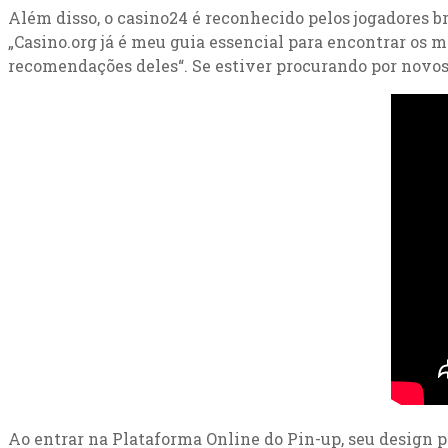
Além disso, o casino24 é reconhecido pelos jogadores b
„Casino.org já é meu guia essencial para encontrar os m
recomendações deles“. Se estiver procurando por novos s
Ao entrar na Plataforma Online do Pin-up, seu design p