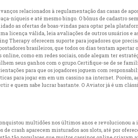
avanços relacionados à regulamentação das casas de apos
caça-níqueis e até mesmo bingo. O bônus de cadastro sem
idado as ofertas de boas-vindas para optar pela platafo
i uma licença válida, leia avaliações de outros usuários 
g Therapy oferecem suporte para jogadores que precisam
stadores brasileiros, que todos os dias tentam apertar o 
 online, como em redes sociais, onde alegam ter estraté
lhem seus ganhos com o grupo.Certifique-se de se famil
rientações para que os jogadores joguem com responsabili
icas para jogar em em um cassino na internet. Porém, ago
ertir e quem sabe lucrar bastante. O Aviator já é um clás
nquistou multidões nos últimos anos e revolucionou a in
gos de crash aparecem misturados aos slots, até por ofere
estão tão populares que muitos cassinos online criaram a