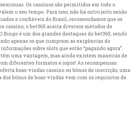
 seminuas. Os cassinos são permitidos em todo o
lem o seu tempo. Para isso, não há outro jeito senão
ciados e confiáveis do Brasil, recomendamos que os
s cassino, o bet365 aceita diversos métodos de
. O Bingo é um dos grandes destaques do bet365, sendo
dando apenas os que cumprem as exigências do
informações sobre slots que estão “pagando agora”.
os têm uma vantagem, mas ainda existem maneiras de
com diferentes formatos e jogos! As recompensas
erta boas-vindas cassino ou bônus de inscrição, uma
ia dos bônus de boas-vindas vem com os requisitos de