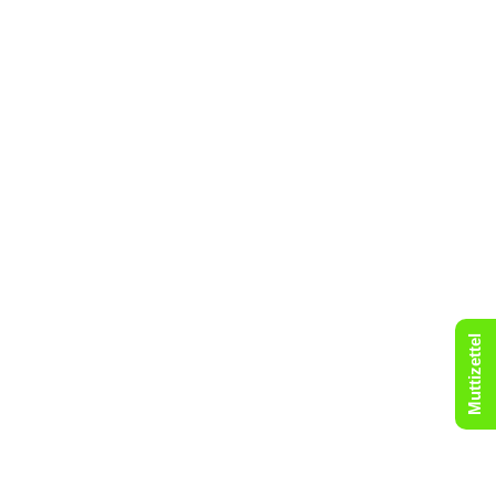
Muttizettel