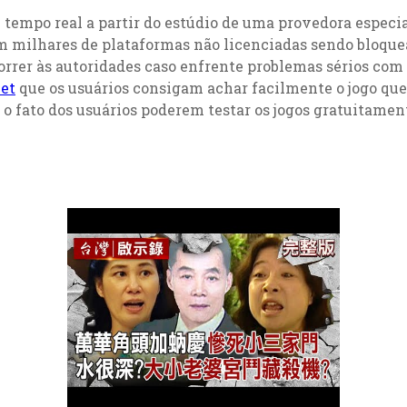
 tempo real a partir do estúdio de uma provedora espec
om milhares de plataformas não licenciadas sendo bloque
ecorrer às autoridades caso enfrente problemas sérios c
bet
que os usuários consigam achar facilmente o jogo que
, o fato dos usuários poderem testar os jogos gratuitame