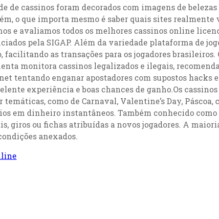
dade de cassinos foram decorados com imagens de belezas
m, o que importa mesmo é saber quais sites realmente va
mos e avaliamos todos os melhores cassinos online licen
nciados pela SIGAP. Além da variedade plataforma de jogo
 facilitando as transações para os jogadores brasileiros
enta monitora cassinos legalizados e ilegais, recomen
net tentando enganar apostadores com supostos hacks e 
celente experiência e boas chances de ganho.Os cassin
 temáticas, como de Carnaval, Valentine’s Day, Páscoa, 
os em dinheiro instantâneos. Também conhecido como of
, giros ou fichas atribuídas a novos jogadores. A maior
 condições anexados.
nline