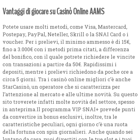
Vantaggi di giocare su Casinò Online AAMS
Potete usare molti metodi, come Visa, Mastercard,
Postepay, PayPal, Neteller, Skrill o la SNAI Card o i
voucher. Per i prelievi, il minimo ammesso è di 15€,
fino a 3.000€ con i metodi prima citati, a differenza
del bonifico, con il quale potrete richiedere le vincite
con transazioni a partire da 50€. Rapidissimi i
depositi, mentre i prelievi richiedono da poche ore a
circa 5 giorni. Tra i casinò online migliori c’è anche
StarCasinò, un operatore che si caratterizza per
l’attenzione al mercato e alle ultime novità. Su questo
sito troverete infatti molte novità del settore, spesso
in anteprima.Il programma VIP SNAI+ prevede punti
da convertire in bonus esclusivi, inoltre, tra le
caratteristiche peculiari, ogni giorno c’è una ruota
della fortuna con spin giornalieri. Anche quando sei
lontano da casa, puoi divertiti con le tue slot e i tuoi