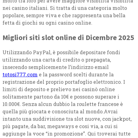
molto tra loro per avere maggiore visibilità visibilità
nei casino italiani. Si tratta di una categoria molto
popolare, sempre viva e che rappresenta una bella
fetta di giochi su ogni casino online.
Migliori siti slot online di Dicembre 2025
Utilizzando PayPal, è possibile depositare fondi
utilizzando una carta di credito o prepagata,
inserendo semplicemente l’indirizzo email
totosi777.com
e la password scelti durante la
registrazione del proprio portafoglio elettronico. I
limiti di deposito e prelievo nei casinò online
solitamente partono da 10€ e possono superare i
10.000€. Senza alcun dubbio la roulette francese è
quella più giocata e conosciuta al mondo.Avrai
intanto una suddivisione tra slot nuove, con jackpot,
più pagate, da bar, megaways e cosi via, a cui si
aggiunge la voce “in promozione”. Qui troverai tutte