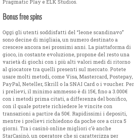
Pragmatic Play e ELK Studios.
Bonus free spins
Oggi gli utenti soddisfatti del “leone scandinavo”
sono decine di migliaia, un numero destinato a
crescere ancora nei prossimi anni. La piattaforma di
gioco, in costante evoluzione, propone del resto una
varietà di giochi con i più alti valori medi di ritorno
al giocatore tra quelli presenti sul mercato. Potete
usare molti metodi, come Visa, Mastercard, Postepay,
PayPal, Neteller, Skrill o la SNAI Card o i voucher. Per
i prelievi, il minimo ammesso è di 15€, fino a 3.000€
con i metodi prima citati, a differenza del bonifico,
con il quale potrete richiedere le vincite con
transazioni a partire da 50€. Rapidissimi i depositi,
mentre i prelievi richiedono da poche ore a circa 5
giorni. Tra i casinò online migliori c’è anche
StarCasinò, un operatore che si caratterizza per