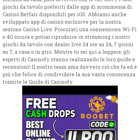
giochi da tavolo preferiti dalle app di scommessa di
Casinò Betfair disponibili per iOS. Abbiamo anche
sviluppato app di casinò esclusive per la nostra
sezione Casinò Live. Procurati una connessione Wi-Fi
o 4G sicura e potrai riprodurre in streaming i nostri
giochi da tavolo con dealer live 24 ore su 24, 7 giorni
su 7, a casa o in giro. Mentre tu sei qui a leggere, gli
esperti di Casinofy stanno realizzando le loro guide e
recensioni! Il nostro team ama davvero ciò che fa ed è
più che felice di condividere la sua vasta conoscenza
tramite le Guide di Casinofy.