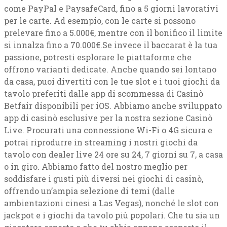
come PayPal e PaysafeCard, fino a 5 giorni lavorativi
per le carte. Ad esempio, con le carte si possono
prelevare fino a 5.000€, mentre con il bonifico il limite
si innalza fino a 70.000€.Se invece il baccarat è la tua
passione, potresti esplorare le piattaforme che
offrono varianti dedicate. Anche quando sei lontano
da casa, puoi divertiti con le tue slot e i tuoi giochi da
tavolo preferiti dalle app di scommessa di Casinò
Betfair disponibili per iOS. Abbiamo anche sviluppato
app di casinò esclusive per la nostra sezione Casinò
Live. Procurati una connessione Wi-Fi o 4G sicura e
potrai riprodurre in streaming i nostri giochi da
tavolo con dealer live 24 ore su 24, 7 giorni su 7, a casa
o in giro. Abbiamo fatto del nostro meglio per
soddisfare i gusti più diversi nei giochi di casinò,
offrendo un’ampia selezione di temi (dalle
ambientazioni cinesi a Las Vegas), nonché le slot con
jackpot e i giochi da tavolo più popolari. Che tu sia un