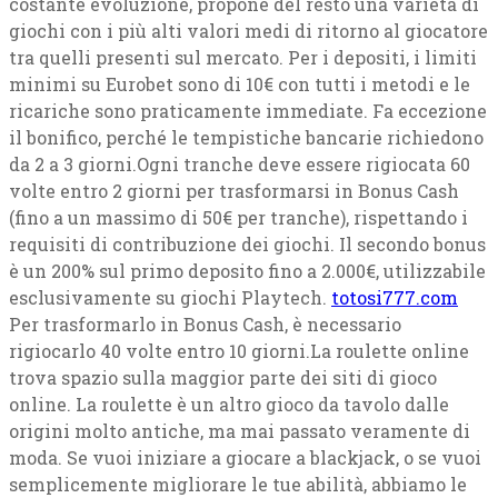
costante evoluzione, propone del resto una varietà di
giochi con i più alti valori medi di ritorno al giocatore
tra quelli presenti sul mercato. Per i depositi, i limiti
minimi su Eurobet sono di 10€ con tutti i metodi e le
ricariche sono praticamente immediate. Fa eccezione
il bonifico, perché le tempistiche bancarie richiedono
da 2 a 3 giorni.Ogni tranche deve essere rigiocata 60
volte entro 2 giorni per trasformarsi in Bonus Cash
(fino a un massimo di 50€ per tranche), rispettando i
requisiti di contribuzione dei giochi. Il secondo bonus
è un 200% sul primo deposito fino a 2.000€, utilizzabile
esclusivamente su giochi Playtech.
totosi777.com
Per trasformarlo in Bonus Cash, è necessario
rigiocarlo 40 volte entro 10 giorni.La roulette online
trova spazio sulla maggior parte dei siti di gioco
online. La roulette è un altro gioco da tavolo dalle
origini molto antiche, ma mai passato veramente di
moda. Se vuoi iniziare a giocare a blackjack, o se vuoi
semplicemente migliorare le tue abilità, abbiamo le