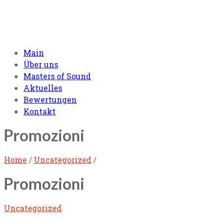
Skip
LooP Fehmarn
to
MUSIC AND LIGHT
content
Main
Über uns
Masters of Sound
Aktuelles
Bewertungen
Kontakt
Promozioni
Home
/
Uncategorized
/
Promozioni
Uncategorized