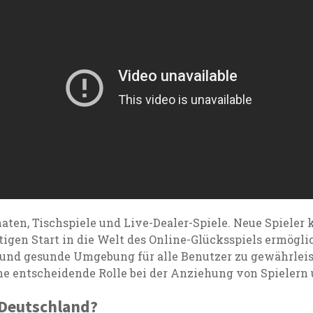
omaten, Tischspiele und Live-Dealer-Spiele. Neue Spiel
tigen Start in die Welt des Online-Glücksspiels ermögli
e und gesunde Umgebung für alle Benutzer zu gewährlei
ne entscheidende Rolle bei der Anziehung von Spielern 
 Deutschland?