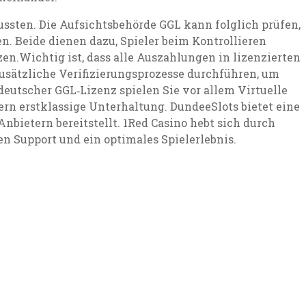
ussten. Die Aufsichtsbehörde GGL kann folglich prüfen,
. Beide dienen dazu, Spieler beim Kontrollieren
en.Wichtig ist, dass alle Auszahlungen in lizenzierten
zusätzliche Verifizierungsprozesse durchführen, um
 deutscher GGL‑Lizenz spielen Sie vor allem Virtuelle
lern erstklassige Unterhaltung. DundeeSlots bietet eine
bietern bereitstellt. 1Red Casino hebt sich durch
 Support und ein optimales Spielerlebnis.