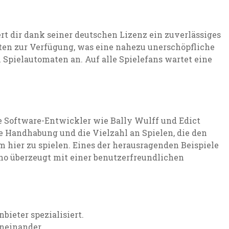
ert dir dank seiner deutschen Lizenz ein zuverlässiges
maten zur Verfügung, was eine nahezu unerschöpfliche
 Spielautomaten an. Auf alle Spielefans wartet eine
e Software-Entwickler wie Bally Wulff und Edict
he Handhabung und die Vielzahl an Spielen, die den
hier zu spielen. Eines der herausragenden Beispiele
sino überzeugt mit einer benutzerfreundlichen
bieter spezialisiert.
neinander.