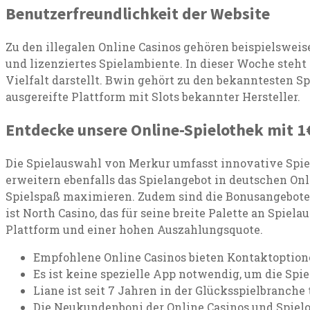
Benutzerfreundlichkeit der Website
Zu den illegalen Online Casinos gehören beispielsweise
und lizenziertes Spielambiente. In dieser Woche steht
Vielfalt darstellt. Bwin gehört zu den bekanntesten S
ausgereifte Plattform mit Slots bekannter Hersteller.
Entdecke unsere Online-Spielothek mit 1
Die Spielauswahl von Merkur umfasst innovative Spiel
erweitern ebenfalls das Spielangebot in deutschen Onl
Spielspaß maximieren. Zudem sind die Bonusangebote u
ist North Casino, das für seine breite Palette an Spi
Plattform und einer hohen Auszahlungsquote.
Empfohlene Online Casinos bieten Kontaktoptione
Es ist keine spezielle App notwendig, um die Spie
Liane ist seit 7 Jahren in der Glücksspielbranche
Die Neukundenboni der Online Casinos und Spiel