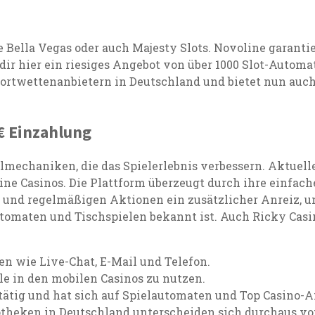
 Bella Vegas oder auch Majesty Slots. Novoline garanti
 dir hier ein riesiges Angebot von über 1000 Slot-Auto
portwettenanbietern in Deutschland und bietet nun auch
€ Einzahlung
mechaniken, die das Spielerlebnis verbessern. Aktuell
ine Casinos. Die Plattform überzeugt durch ihre einfac
nd regelmäßigen Aktionen ein zusätzlicher Anreiz, um 
elautomaten und Tischspielen bekannt ist. Auch Ricky Ca
n wie Live-Chat, E-Mail und Telefon.
le in den mobilen Casinos zu nutzen.
 tätig und hat sich auf Spielautomaten und Top Casino-An
otheken in Deutschland unterscheiden sich durchaus vo