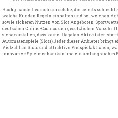
Häufig handelt es sich um solche, die bereits schlech
welche Kunden Regeln einhalten und bei welchen Anbiet
sowie sicheren Nutzen von Slot Angeboten, Sportwetten
deutschen Online-Casinos den gesetzlichen Vorschrift
sicherzustellen, dass keine illegalen Aktivitäten stat
Automatenspiele (Slots).Jeder dieser Anbieter bringt e
Vielzahl an Slots und attraktive Freispielaktionen, w
innovative Spielmechaniken und ein umfangreiches B