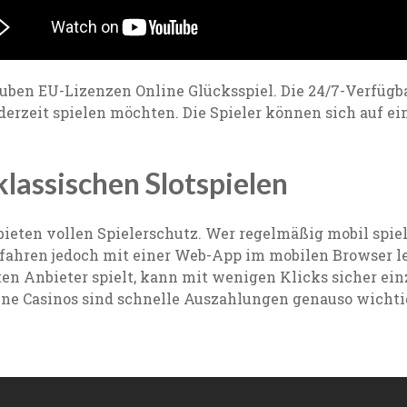
lauben EU-Lizenzen Online Glücksspiel. Die 24/7-Verfüg
ederzeit spielen möchten. Die Spieler können sich auf 
lassischen Slotspielen
bieten vollen Spielerschutz. Wer regelmäßig mobil spiel
r fahren jedoch mit einer Web-App im mobilen Browser le
ten Anbieter spielt, kann mit wenigen Klicks sicher ein
line Casinos sind schnelle Auszahlungen genauso wicht