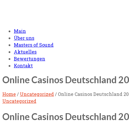
Skip
LooP Fehmarn
to
MUSIC AND LIGHT
content
Main
Über uns
Masters of Sound
Aktuelles
Bewertungen
Kontakt
Online Casinos Deutschland 20
Home
/
Uncategorized
/
Online Casinos Deutschland 20
Uncategorized
Online Casinos Deutschland 20