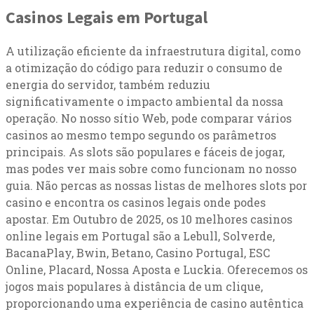
Casinos Legais em Portugal
A utilização eficiente da infraestrutura digital, como
a otimização do código para reduzir o consumo de
energia do servidor, também reduziu
significativamente o impacto ambiental da nossa
operação. No nosso sítio Web, pode comparar vários
casinos ao mesmo tempo segundo os parâmetros
principais. As slots são populares e fáceis de jogar,
mas podes ver mais sobre como funcionam no nosso
guia. Não percas as nossas listas de melhores slots por
casino e encontra os casinos legais onde podes
apostar. Em Outubro de 2025, os 10 melhores casinos
online legais em Portugal são a Lebull, Solverde,
BacanaPlay, Bwin, Betano, Casino Portugal, ESC
Online, Placard, Nossa Aposta e Luckia. Oferecemos os
jogos mais populares à distância de um clique,
proporcionando uma experiência de casino autêntica