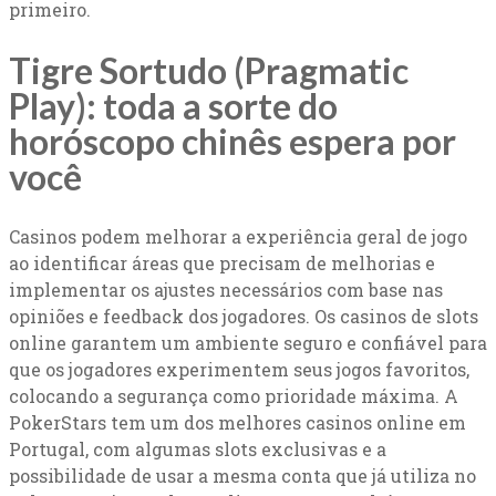
primeiro.
Tigre Sortudo (Pragmatic
Play): toda a sorte do
horóscopo chinês espera por
você
Casinos podem melhorar a experiência geral de jogo
ao identificar áreas que precisam de melhorias e
implementar os ajustes necessários com base nas
opiniões e feedback dos jogadores. Os casinos de slots
online garantem um ambiente seguro e confiável para
que os jogadores experimentem seus jogos favoritos,
colocando a segurança como prioridade máxima. A
PokerStars tem um dos melhores casinos online em
Portugal, com algumas slots exclusivas e a
possibilidade de usar a mesma conta que já utiliza no