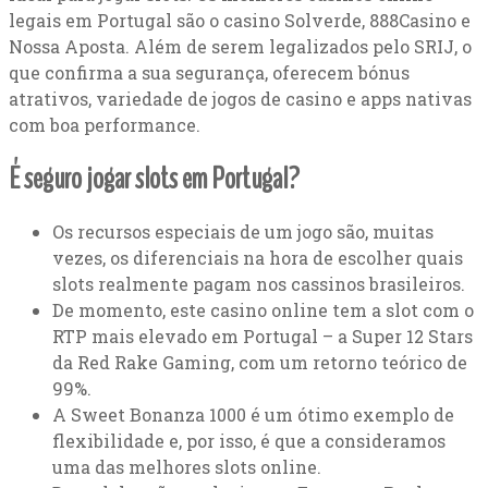
legais em Portugal são o casino Solverde, 888Casino e
Nossa Aposta. Além de serem legalizados pelo SRIJ, o
que confirma a sua segurança, oferecem bónus
atrativos, variedade de jogos de casino e apps nativas
com boa performance.
É seguro jogar slots em Portugal?
Os recursos especiais de um jogo são, muitas
vezes, os diferenciais na hora de escolher quais
slots realmente pagam nos cassinos brasileiros.
De momento, este casino online tem a slot com o
RTP mais elevado em Portugal – a Super 12 Stars
da Red Rake Gaming, com um retorno teórico de
99%.
A Sweet Bonanza 1000 é um ótimo exemplo de
flexibilidade e, por isso, é que a consideramos
uma das melhores slots online.