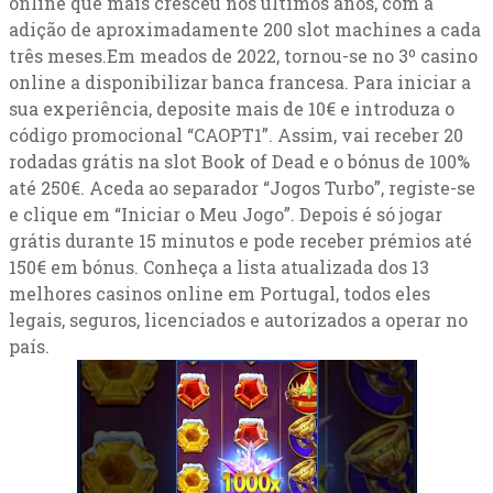
online que mais cresceu nos últimos anos, com a
adição de aproximadamente 200 slot machines a cada
três meses.Em meados de 2022, tornou-se no 3º casino
online a disponibilizar banca francesa. Para iniciar a
sua experiência, deposite mais de 10€ e introduza o
código promocional “CAOPT1”. Assim, vai receber 20
rodadas grátis na slot Book of Dead e o bónus de 100%
até 250€. Aceda ao separador “Jogos Turbo”, registe-se
e clique em “Iniciar o Meu Jogo”. Depois é só jogar
grátis durante 15 minutos e pode receber prémios até
150€ em bónus. Conheça a lista atualizada dos 13
melhores casinos online em Portugal, todos eles
legais, seguros, licenciados e autorizados a operar no
país.