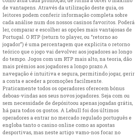
como atua cada promoção, de forma a obter o máximo
de vantagens. Através da utilização deste guia, os
leitores podem conferir informação completa sobre
cada análise num dos nossos casinos favoritos. Poderá
ler, comparar e escolher as opções mais vantajosas de
Portugal. O RTP (return to player, ou “retorno ao
jogador”) é uma percentagem que explicita o retorno
teórico que o jogo vai devolver aos jogadores ao longo
do tempo. Jogos com um RTP mais alto, na teoria, dão
mais prémios aos jogadores a longo prazo.A
navegação é intuitiva e segura, permitindo jogar, gerir
a conta e aceder a promoções facilmente.
Praticamente todos os operadores oferecem bónus
deboas-vindas aos seus novos jogadores. Seja com ou
sem necessidade de depósitoou apenas jogadas grátis,
há para todos os gostos. A Lebull foi dos últimos
operadores a entrar no mercado regulado português e
engloba tanto o casino online como as apostas
desportivas, mas neste artigo vamo-nos focar no