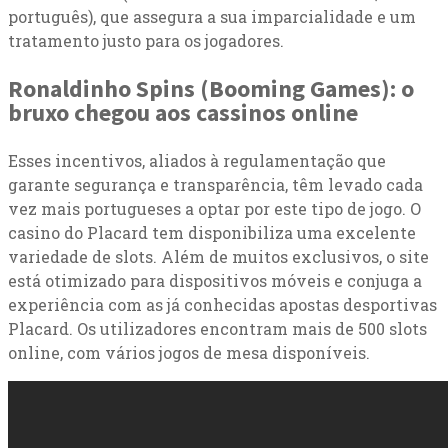
português), que assegura a sua imparcialidade e um
tratamento justo para os jogadores.
Ronaldinho Spins (Booming Games): o
bruxo chegou aos cassinos online
Esses incentivos, aliados à regulamentação que
garante segurança e transparência, têm levado cada
vez mais portugueses a optar por este tipo de jogo. O
casino do Placard tem disponibiliza uma excelente
variedade de slots. Além de muitos exclusivos, o site
está otimizado para dispositivos móveis e conjuga a
experiência com as já conhecidas apostas desportivas
Placard. Os utilizadores encontram mais de 500 slots
online, com vários jogos de mesa disponíveis.