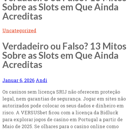
Sobre as Slots em Que Ainda
Acreditas
Uncategorized
Verdadeiro ou Falso? 13 Mitos
Sobre as Slots em Que Ainda
Acreditas
Januar 6, 2026
Andi
Os casinos sem licença SRIJ não oferecem proteção
legal, nem garantias de segurança. Jogar em sites não
autorizados pode colocar os seus dados e dinheiro em
risco. A VERSUSbet ficou com a licença da Bidluck
para explorar jogos de casino em Portugal a partir de
Maio de 2025. Se olhares para o casino online como