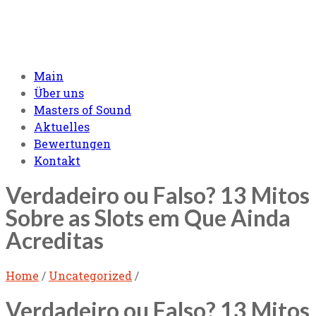
Skip
LooP Fehmarn
to
MUSIC AND LIGHT
content
Main
Über uns
Masters of Sound
Aktuelles
Bewertungen
Kontakt
Verdadeiro ou Falso? 13 Mitos
Sobre as Slots em Que Ainda
Acreditas
Home
/
Uncategorized
/
Verdadeiro ou Falso? 13 Mitos