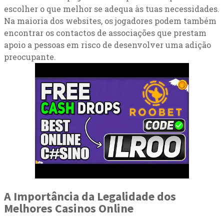
escolher o que melhor se adequa às tuas necessidades.
Na maioria dos websites, os jogadores podem também
encontrar os contactos de associações que prestam
apoio a pessoas em risco de desenvolver uma adição
preocupante.
A Importância da Legalidade dos
Melhores Casinos Online