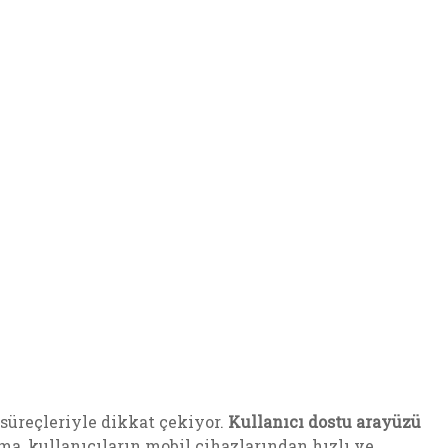
süreçleriyle dikkat çekiyor.
Kullanıcı dostu arayüzü
a, kullanıcıların mobil cihazlarından hızlı ve