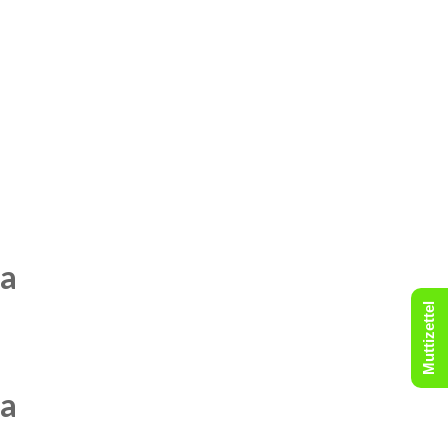
da
Muttizettel
da