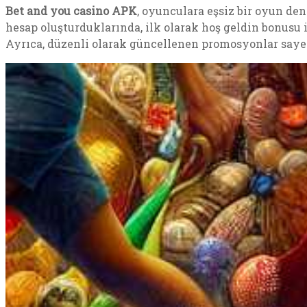
Bet and you casino APK
, oyunculara eşsiz bir oyun d
hesap oluşturduklarında, ilk olarak hoş geldin bonusu i
Ayrıca, düzenli olarak güncellenen promosyonlar sayes