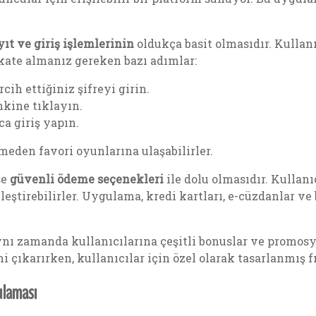
ıt ve giriş işlemlerinin
oldukça basit olmasıdır. Kullanı
kkate almanız gereken bazı adımlar:
cih ettiğiniz şifreyi girin.
nkine tıklayın.
ca giriş yapın.
meden favori oyunlarına ulaşabilirler.
se
güvenli ödeme seçenekleri
ile dolu olmasıdır. Kullan
eştirebilirler. Uygulama, kredi kartları, e-cüzdanlar ve 
nı zamanda kullanıcılarına çeşitli bonuslar ve promos
çıkarırken, kullanıcılar için özel olarak tasarlanmış fı
ulaması