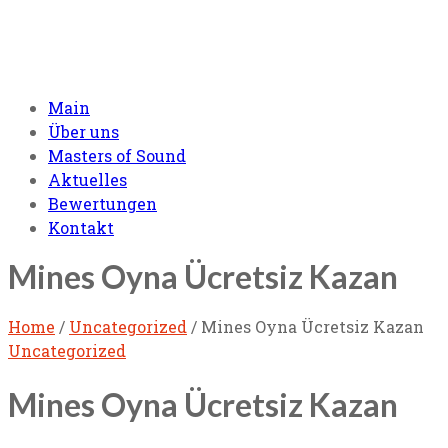
Skip
LooP Fehmarn
to
MUSIC AND LIGHT
content
Main
Über uns
Masters of Sound
Aktuelles
Bewertungen
Kontakt
Mines Oyna Ücretsiz Kazan
Home
/
Uncategorized
/
Mines Oyna Ücretsiz Kazan
Uncategorized
Mines Oyna Ücretsiz Kazan