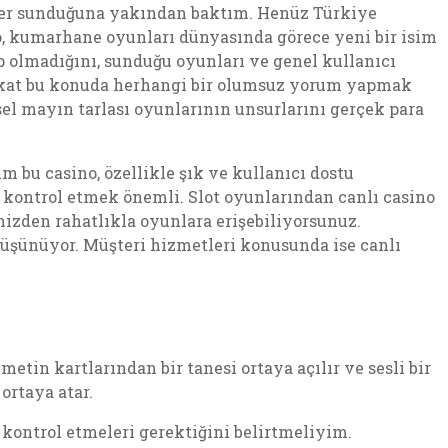
neler sunduğuna yakından baktım. Henüz Türkiye
no, kumarhane oyunları dünyasında görece yeni bir isim
 olmadığını, sunduğu oyunları ve genel kullanıcı
 fakat bu konuda herhangi bir olumsuz yorum yapmak
el mayın tarlası oyunlarının unsurlarını gerçek para
 bu casino, özellikle şık ve kullanıcı dostu
u kontrol etmek önemli. Slot oyunlarından canlı casino
nizden rahatlıkla oyunlara erişebiliyorsunuz.
düşünüyor. Müşteri hizmetleri konusunda ise canlı
etin kartlarından bir tanesi ortaya açılır ve sesli bir
ortaya atar.
kontrol etmeleri gerektiğini belirtmeliyim.