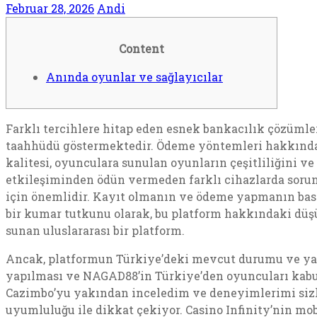
Februar 28, 2026
Andi
Content
Anında oyunlar ve sağlayıcılar
Farklı tercihlere hitap eden esnek bankacılık çözümler
taahhüdü göstermektedir. Ödeme yöntemleri hakkında d
kalitesi, oyunculara sunulan oyunların çeşitliliğini ve
etkileşiminden ödün vermeden farklı cihazlarda soruns
için önemlidir. Kayıt olmanın ve ödeme yapmanın basi
bir kumar tutkunu olarak, bu platform hakkındaki düşü
sunan uluslararası bir platform.
Ancak, platformun Türkiye’deki mevcut durumu ve yas
yapılması ve NAGAD88’in Türkiye’den oyuncuları kabul
Cazimbo’yu yakından inceledim ve deneyimlerimi sizle
uyumluluğu ile dikkat çekiyor. Casino Infinity’nin mo