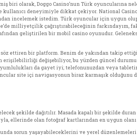
tmiş biri olarak, Doggo Casino’nun Türk oyuncularına 
ve kullanıcı deneyimiyle dikkat çekiyor. National Casi
ndan incelemek istedim. Türk oyuncular için uygun olup
e’de milliyetçilik çağrıştırabileceğinin farkındayım,
ından geliştirilen bir mobil casino oyunudur. Geleneks
öz ettiren bir platform. Benim de yakından takip ettiğim
 erişilebilirliği değişebiliyor, bu yüzden güncel durum
uyumlulukları da gayet iyi; telefonunuzdan veya tableti
uncular site içi navigasyonun biraz karmaşık olduğunu 
ecek şekilde dağıtılır. Masada kapalı bir şekilde duran m
la, ellerinde olan fotoğraf kartlarından en uygun olanı 
unda sorun yaşayabileceklerini ve yerel düzenlemeleri 