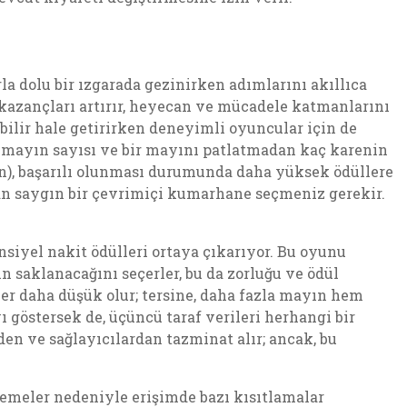
a dolu bir ızgarada gezinirken adımlarını akıllıca
l kazançları artırır, heyecan ve mücadele katmanlarını
lebilir hale getirirken deneyimli oyuncular için de
 mayın sayısı ve bir mayını patlatmadan kaç karenin
ayın), başarılı olunması durumunda daha yüksek ödüllere
an saygın bir çevrimiçi kumarhane seçmeniz gerekir.
siyel nakit ödülleri ortaya çıkarıyor. Bu oyunu
n saklanacağını seçerler, bu da zorluğu ve ödül
er daha düşük olur; tersine, daha fazla mayın hem
ı göstersek de, üçüncü taraf verileri herhangi bir
en ve sağlayıcılardan tazminat alır; ancak, bu
lemeler nedeniyle erişimde bazı kısıtlamalar