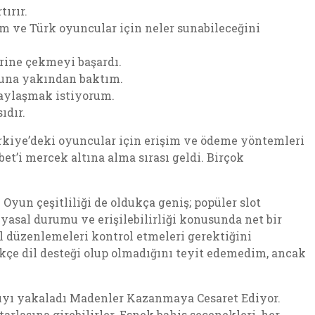
ırır.
m ve Türk oyuncular için neler sunabileceğini
erine çekmeyi başardı.
ğuna yakından baktım.
paylaşmak istiyorum.
ıdır.
ürkiye’deki oyuncular için erişim ve ödeme yöntemleri
t’i mercek altına alma sırası geldi. Birçok
Oyun çeşitliliği de oldukça geniş; popüler slot
yasal durumu ve erişilebilirliği konusunda net bir
l düzenlemeleri kontrol etmeleri gerektiğini
kçe dil desteği olup olmadığını teyit edemedim, ancak
rıyı yakaladı Madenler Kazanmaya Cesaret Ediyor.
lasına girebilirler. Esnek bahis seçenekleri, her