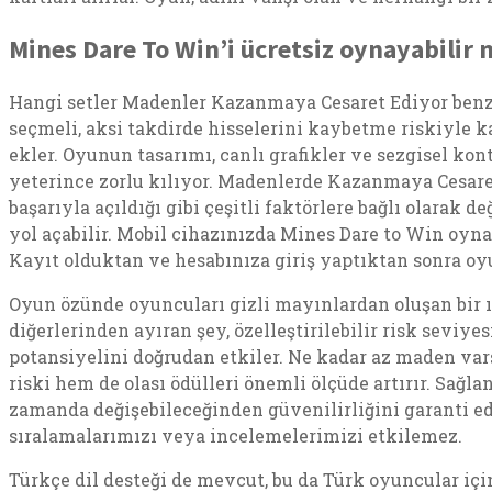
Mines Dare To Win’i ücretsiz oynayabilir
Hangi setler Madenler Kazanmaya Cesaret Ediyor benzer
seçmeli, aksi takdirde hisselerini kaybetme riskiyle k
ekler. Oyunun tasarımı, canlı grafikler ve sezgisel kon
yeterince zorlu kılıyor. Madenlerde Kazanmaya Cesare
başarıyla açıldığı gibi çeşitli faktörlere bağlı olarak
yol açabilir. Mobil cihazınızda Mines Dare to Win oy
Kayıt olduktan ve hesabınıza giriş yaptıktan sonra oy
Oyun özünde oyuncuları gizli mayınlardan oluşan bir ı
diğerlerinden ayıran şey, özelleştirilebilir risk seviy
potansiyelini doğrudan etkiler. Ne kadar az maden var
riski hem de olası ödülleri önemli ölçüde artırır. Sağl
zamanda değişebileceğinden güvenilirliğini garanti ed
sıralamalarımızı veya incelemelerimizi etkilemez.
Türkçe dil desteği de mevcut, bu da Türk oyuncular iç