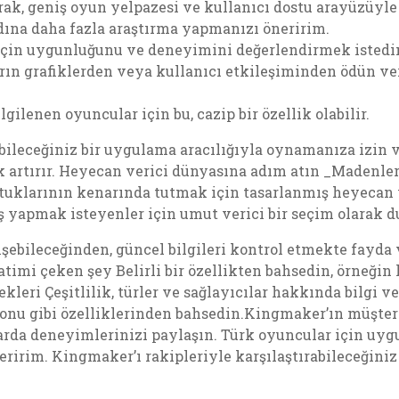
rak, geniş oyun yelpazesi ve kullanıcı dostu arayüzüyle
ına daha fazla araştırma yapmanızı öneririm.
 için uygunluğunu ve deneyimini değerlendirmek istedi
rın grafiklerden veya kullanıcı etkileşiminden ödün v
gilenen oyuncular için bu, cazip bir özellik olabilir.
leceğiniz bir uygulama aracılığıyla oynamanıza izin ver
 artırır. Heyecan verici dünyasına adım atın _Madenle
uklarının kenarında tutmak için tasarlanmış heyecan ver
 yapmak isteyenler için umut verici bir seçim olarak d
işebileceğinden, güncel bilgileri kontrol etmekte fayda
imi çeken şey Belirli bir özellikten bahsedin, örneğin 
kleri Çeşitlilik, türler ve sağlayıcılar hakkında bilgi ve
yonu gibi özelliklerinden bahsedin.Kingmaker’ın müşter
nularda deneyimlerinizi paylaşın. Türk oyuncular için uy
irim. Kingmaker’ı rakipleriyle karşılaştırabileceğiniz 