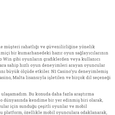
e müşteri rahatlığı ve güvenilirliğine yönelik
miçi bir kumarhanedeki hazır oyun sağlayıcılarının
 to Win gibi oyunların grafiklerden veya kullanıcı
lara sahip hızlı oyun deneyimleri arayan oyuncular
nı büyük ölçüde etkiler. N1 Casino’yu deneyimlemiş
no, Malta lisansıyla işletilen ve birçok dil seçeneği
 ulaşamadım. Bu konuda daha fazla araştırma
 dünyasında kendime bir yer edinmiş biri olarak,
lar için sunduğu çeşitli oyunlar ve mobil
u platform, özellikle mobil oyunculara odaklanarak,