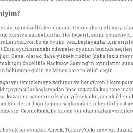
 miyim?
siz oyun özellikleri dışında. Oyuncular gizli mayınlarl
arşı karşıya kalmalıdırlar. Her başarılı adım, potansiye
troller içeriyor; bu da oyunu yeni başlayanlar için erişi
t Edin oyunlarındaki ödemeler, oyunun başında seçilen
 değişir. Genel olarak, daha yüksek riskler (daha fazla m
namak için öncelikle Hacksaw Gaming’in oyunlarını sun
un bölümüne gidin ve Mines Dare to Win’i seçin.
zgarayı temizlemeye zorluyor ve her güvenli kare potan
esidir; oyuncular başlamadan önce ızgarada kaç tane mayı
sa, kazanma şansınız o kadar yüksek olur, ancak ödemel
anan bilgilerin doğruluğunu sağlamak için her türlü çabay
emeyiz. CasinoRank, bu sitede yer alan reklamverenlerd
in büyük bir avantaj. Ancak, Türkiye’deki mevcut düzen