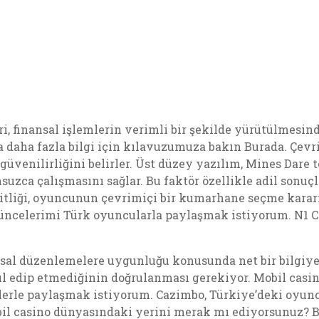
i, finansal işlemlerin verimli bir şekilde yürütülmesind
aha fazla bilgi için kılavuzumuza bakın Burada. Çevri
 güvenilirliğini belirler. Üst düzey yazılım, Mines Dare
uzca çalışmasını sağlar. Bu faktör özellikle adil sonuç
tliği, oyuncunun çevrimiçi bir kumarhane seçme kararı
ncelerimi Türk oyuncularla paylaşmak istiyorum. N1 Casi
al düzenlemelere uygunluğu konusunda net bir bilgiye
 edip etmediğinin doğrulanması gerekiyor. Mobil casino
rle paylaşmak istiyorum. Cazimbo, Türkiye’deki oyuncu
bil casino dünyasındaki yerini merak mı ediyorsunuz? B