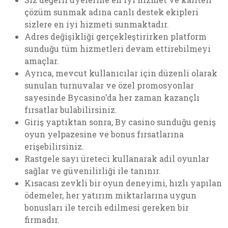
çözüm sunmak adına canlı destek ekipleri
sizlere en iyi hizmeti sunmaktadır.
Adres değişikliği gerçekleştirirken platform
sunduğu tüm hizmetleri devam ettirebilmeyi
amaçlar.
Ayrıca, mevcut kullanıcılar için düzenli olarak
sunulan turnuvalar ve özel promosyonlar
sayesinde Bycasino’da her zaman kazançlı
fırsatlar bulabilirsiniz.
Giriş yaptıktan sonra, By casino sunduğu geniş
oyun yelpazesine ve bonus fırsatlarına
erişebilirsiniz.
Rastgele sayı üreteci kullanarak adil oyunlar
sağlar ve güvenilirliği ile tanınır.
Kısacası zevkli bir oyun deneyimi, hızlı yapılan
ödemeler, her yatırım miktarlarına uygun
bonusları ile tercih edilmesi gereken bir
firmadır.