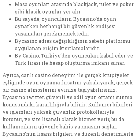
Masa oyunları arasında blackjack, rulet ve poker
gibi klasik oyunlar yer alır.
Bu sayede, oyuncuların Bycasino’da oyun
oynarken herhangi bir güvenlik endişesi
yaşamaları gerekmemektedir.
Bycasino adres değişikliğinin sebebi platformu
uygulanan erişim kısıtlamalarıdır.
By Casino, Türkiye’den oyuncuları kabul eder ve
Türk lirası ile hesap oluşturma imkanı sunar.
Ayrıca, canlı casino deneyimi ile gerçek krupiyeler
eşliğinde oyun oynama fırsatını yakalayarak, gerçek
bir casino atmosferini evinize taşıyabilirsiniz.
Bycasino twitter, güvenli ve adil oyun ortamı sunma
konusundaki kararlılığıyla bilinir. Kullanıcı bilgileri
ve işlemleri yüksek güvenlik protokolleriyle
korunur, ve site lisanslı olarak hizmet verir, bu da
kullanıcıların güvenle bahis yapmasını sağlar.
Bycasino’nun lisans bilgileri ve düzenli denetimlerle