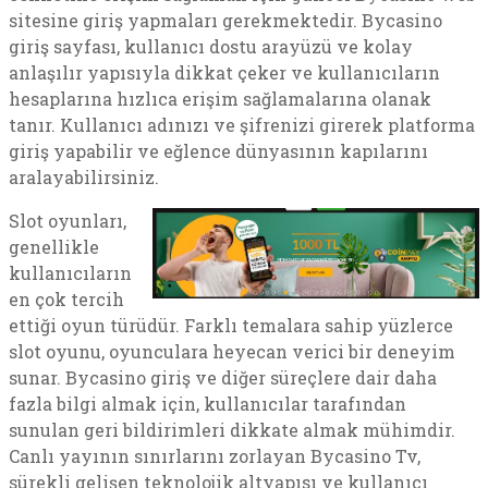
sitesine giriş yapmaları gerekmektedir. Bycasino
giriş sayfası, kullanıcı dostu arayüzü ve kolay
anlaşılır yapısıyla dikkat çeker ve kullanıcıların
hesaplarına hızlıca erişim sağlamalarına olanak
tanır. Kullanıcı adınızı ve şifrenizi girerek platforma
giriş yapabilir ve eğlence dünyasının kapılarını
aralayabilirsiniz.
Slot oyunları,
genellikle
kullanıcıların
en çok tercih
ettiği oyun türüdür. Farklı temalara sahip yüzlerce
slot oyunu, oyunculara heyecan verici bir deneyim
sunar. Bycasino giriş ve diğer süreçlere dair daha
fazla bilgi almak için, kullanıcılar tarafından
sunulan geri bildirimleri dikkate almak mühimdir.
Canlı yayının sınırlarını zorlayan Bycasino Tv,
sürekli gelişen teknolojik altyapısı ve kullanıcı