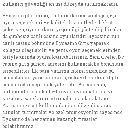
kullanıcı güvenliği en üst düzeyde tutulmaktadır.
Bycasino platformu, kullanıcılarına sunduğu çeşitli
oyun seçenekleri ve kaliteli hizmetlerle dikkat
çekerken, oyuncuların yoğun ilgi gösterdiği bir alan
da şüphesiz canlı casino oyunlarıdır. Bycasino’nun
canlı casino bölümüne Bycasino Giriş yaparak
kolayca ulaşılabilir ve geniş oyun seçeneklerinden
biriyle anında oyuna katılabilirsiniz. Yeni üyeler, By
casino giriş güncel adresini kullanarak bu bonuslara
erişebilirler. İlk para yatırma işlemi sırasında bu
bonuslardan yararlanmak için kayıt olurken ilgili
bonus kodunu girmek yeterlidir. Bu bonuslar,
kullanıcıların daha fazla oyun oynamalarına ve
kazanma şanslarını artırmalarına olanak tanır.
Ayrıca, mevcut kullanıcılar için düzenli olarak
sunulan turnuvalar ve özel promosyonlar sayesinde
Bycasino’da her zaman kazançlı fırsatlar
bulabilirsiniz.