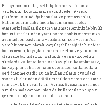
Bu, oyuncuların kişisel bilgilerinin ve finansal
verilerinin korunmasını garanti eder. Ayrıca,
platformun sunduğu bonuslar ve promosyonlar,
kullanıcıların daha fazla kazanma şansı elde
etmelerini sağlar. İlk para yatırma işleminizde büyük
bonus fırsatlarından yararlanarak bahis maceranıza
avantajlı bir başlangıç yapabilirsiniz. Bycasino’da
yeni bir oyuncu olarak karşılaşabileceğiniz bir diğer
bonus çeşidi, kayıpları minimize etmeye yardımcı
olan iade bonuslarıdır. Haftalık veya aylık belirli
sürelerde kullanıcıların net kayıpları hesaplanarak,
bu kayıplar belirli bir oran üzerinden kullanıcılara
geri ödenmektedir. Bu da kullanıcıların oyundaki
şanssızlıklarından ötürü uğradıkları zararı azaltmak
için büyük bir avantajdır. Ayrıca, Bycasino üzerinde
sunulan sadakat bonusları da kullanıcıların ilgisini
çeken bir diğer önemli ödül sistemidir.
Siz değerli üyelerine en iyi hizmet ve kaliteli