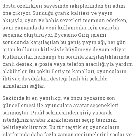
dostu özellikleri sayesinde rakiplerinden bir adım
öne çıkıyor. Sunduğu grafik kalitesi ve yayın
akışıyla, oyun ve bahis severleri memnun ederken,
aynı zamanda da yeni kullanıcılar için cazip bir
seçenek oluşturuyor. Bycasino Giriş işlemi
sonucunda karşılaşılan bu geniş yayın ağı, her gün
artan kullanıcı kitlesiyle büyümeye devam ediyor.
Kullanıcılar, herhangi bir sorunla karşılaştıklarında
canlı destek, e-posta veya telefon aracılığıyla yardım
alabilirler. Bu çoklu iletişim kanalları, oyuncuların
ihtiyaç duydukları desteği hızlı bir şekilde
almalarını sağlar.
Sektörde ki en yenilikçi ve öncü bycasino son
güncellemesi ile oyunculara avatar seçenekleri
sunmuştur. Profil sekmesinden giriş yaparak
istediğiniz avatar karakteresini seçip tarzınızı
belirleyebilirsiniz. Bu tür teşvikler, oyuncuların
platformda daha fazla zaman geçirmelerini sağlar ve