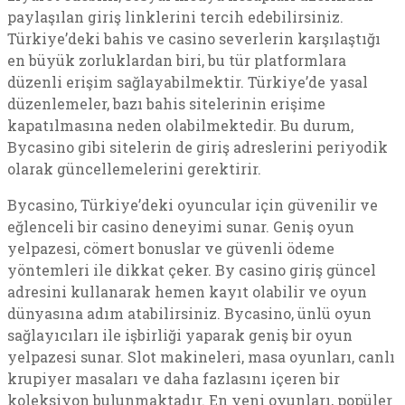
paylaşılan giriş linklerini tercih edebilirsiniz.
Türkiye’deki bahis ve casino severlerin karşılaştığı
en büyük zorluklardan biri, bu tür platformlara
düzenli erişim sağlayabilmektir. Türkiye’de yasal
düzenlemeler, bazı bahis sitelerinin erişime
kapatılmasına neden olabilmektedir. Bu durum,
Bycasino gibi sitelerin de giriş adreslerini periyodik
olarak güncellemelerini gerektirir.
Bycasino, Türkiye’deki oyuncular için güvenilir ve
eğlenceli bir casino deneyimi sunar. Geniş oyun
yelpazesi, cömert bonuslar ve güvenli ödeme
yöntemleri ile dikkat çeker. By casino giriş güncel
adresini kullanarak hemen kayıt olabilir ve oyun
dünyasına adım atabilirsiniz. Bycasino, ünlü oyun
sağlayıcıları ile işbirliği yaparak geniş bir oyun
yelpazesi sunar. Slot makineleri, masa oyunları, canlı
krupiyer masaları ve daha fazlasını içeren bir
koleksiyon bulunmaktadır. En yeni oyunları, popüler