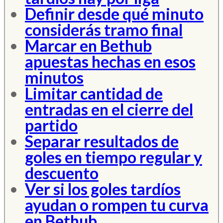
Definir desde qué minuto
considerás tramo final
Marcar en Bethub
apuestas hechas en esos
minutos
Limitar cantidad de
entradas en el cierre del
partido
Separar resultados de
goles en tiempo regular y
descuento
Ver si los goles tardíos
ayudan o rompen tu curva
en Bethub