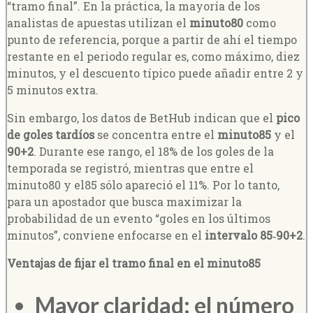
“tramo final”. En la práctica, la mayoría de los
analistas de apuestas utilizan el
minuto80
como
punto de referencia, porque a partir de ahí el tiempo
restante en el periodo regular es, como máximo, diez
minutos, y el descuento típico puede añadir entre 2 y
5 minutos extra.
Sin embargo, los datos de BetHub indican que el
pico
de goles tardíos
se concentra entre el
minuto85
y el
90+2
. Durante ese rango, el 18% de los goles de la
temporada se registró, mientras que entre el
minuto80 y el85 sólo apareció el 11%. Por lo tanto,
para un apostador que busca maximizar la
probabilidad de un evento “goles en los últimos
minutos”, conviene enfocarse en el
intervalo 85‑90+2
.
Ventajas de fijar el tramo final en el minuto85
Mayor claridad
: el número