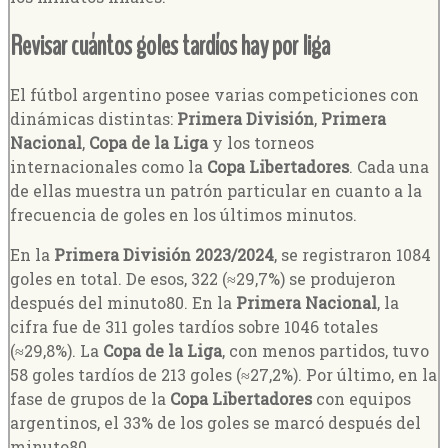
Revisar cuántos goles tardíos hay por liga
El fútbol argentino posee varias competiciones con
dinámicas distintas:
Primera División
,
Primera
Nacional
,
Copa de la Liga
y los torneos
internacionales como la
Copa Libertadores
. Cada una
de ellas muestra un patrón particular en cuanto a la
frecuencia de goles en los últimos minutos.
En la
Primera División 2023/2024
, se registraron 1084
goles en total. De esos, 322 (≈29,7%) se produjeron
después del minuto80. En la
Primera Nacional
, la
cifra fue de 311 goles tardíos sobre 1046 totales
(≈29,8%). La
Copa de la Liga
, con menos partidos, tuvo
58 goles tardíos de 213 goles (≈27,2%). Por último, en la
fase de grupos de la
Copa Libertadores
con equipos
argentinos, el 33% de los goles se marcó después del
minuto80.