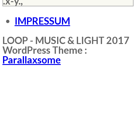
.x-y.,
IMPRESSUM
LOOP - MUSIC & LIGHT 2017
WordPress Theme :
Parallaxsome