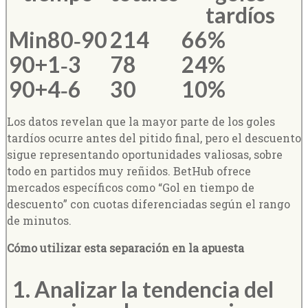
tardíos
Min80‑90
214
66%
90+1‑3
78
24%
90+4‑6
30
10%
Los datos revelan que la mayor parte de los goles
tardíos ocurre antes del pitido final, pero el descuento
sigue representando oportunidades valiosas, sobre
todo en partidos muy reñidos. BetHub ofrece
mercados específicos como “Gol en tiempo de
descuento” con cuotas diferenciadas según el rango
de minutos.
Cómo utilizar esta separación en la apuesta
Analizar la tendencia del