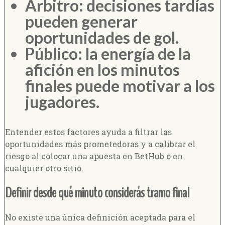
Árbitro
: decisiones tardías
pueden generar
oportunidades de gol.
Público
: la energía de la
afición en los minutos
finales puede motivar a los
jugadores.
Entender estos factores ayuda a filtrar las
oportunidades más prometedoras y a calibrar el
riesgo al colocar una apuesta en BetHub o en
cualquier otro sitio.
Definir desde qué minuto considerás tramo final
No existe una única definición aceptada para el