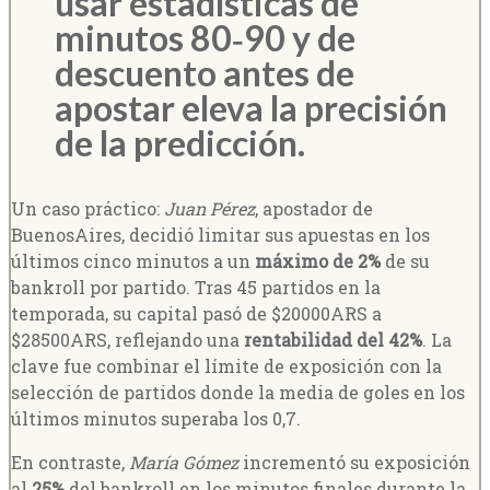
usar estadísticas de
minutos 80‑90 y de
descuento antes de
apostar eleva la precisión
de la predicción.
Un caso práctico:
Juan Pérez
, apostador de
BuenosAires, decidió limitar sus apuestas en los
últimos cinco minutos a un
máximo de 2%
de su
bankroll por partido. Tras 45 partidos en la
temporada, su capital pasó de $20000ARS a
$28500ARS, reflejando una
rentabilidad del 42%
. La
clave fue combinar el límite de exposición con la
selección de partidos donde la media de goles en los
últimos minutos superaba los 0,7.
En contraste,
María Gómez
incrementó su exposición
al
25%
del bankroll en los minutos finales durante la