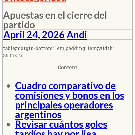
Apuestas en el cierre del
partido
April 24, 2026
Andi
table;margin-bottom: 1em;padding: 1em;width:
350px;“>
Content
Cuadro comparativo de
comisiones y bonos en los
principales operadores
argentinos
Revisar cuántos goles
tardíos hay por liga