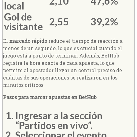
2,10
47,6%
local
Gol de
2,55
39,2%
visitante
El
marcado rápido
reduce el tiempo de reacción a
menos de un segundo, lo que es crucial cuando el
juego está a punto de terminar. Además, BetHub
registra la hora exacta de cada apuesta, lo que
permite al apostador llevar un control preciso de
cuántas de sus operaciones se realizaron en los
minutos críticos.
Pasos para marcar apuestas en BetHub
Ingresar a la sección
“Partidos en vivo”.
Seleccionar el evento