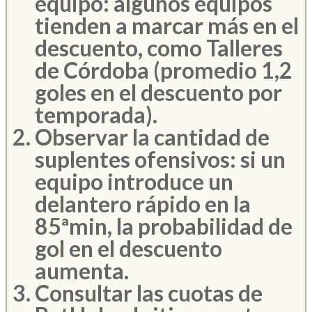
equipo
: algunos equipos
tienden a marcar más en el
descuento, como Talleres
de Córdoba (promedio 1,2
goles en el descuento por
temporada).
Observar la cantidad de
suplentes ofensivos
: si un
equipo introduce un
delantero rápido en la
85ªmin, la probabilidad de
gol en el descuento
aumenta.
Consultar las cuotas de