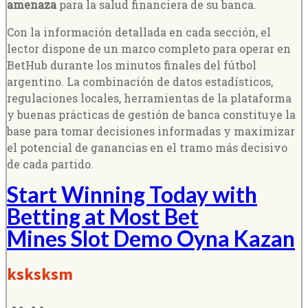
amenaza
para la salud financiera de su banca.
Con la información detallada en cada sección, el
lector dispone de un marco completo para operar en
BetHub durante los minutos finales del fútbol
argentino. La combinación de datos estadísticos,
regulaciones locales, herramientas de la plataforma
y buenas prácticas de gestión de banca constituye la
base para tomar decisiones informadas y maximizar
el potencial de ganancias en el tramo más decisivo
de cada partido.
Beitragsnavigation
Start Winning Today with
Betting at Most Bet
Mines Slot Demo Oyna Kazan
ksksksm