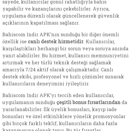
sayede, kullanıcılar gönül rahatlığıyla bahis
yapabilir ve kazançlarını çekebilirler. Ayrıca,
uygulama düzenli olarak güncellenerek güvenlik
açıklarının kapatılması sağlanır.
Bahiscom Indir APK’nın sunduğu bir diğer önemli
özellik ise
canlı destek hizmetidir
. Kullanıcılar,
karşılaştıkları herhangi bir sorun veya soruya anında
yanıt alabilirler. Bu hizmet, kullanıcı memnuniyetini
artırmak ve her türlü teknik desteği sağlamak
amacıyla 7/24 aktif olarak çalışmaktadır. Canlı
destek ekibi, profesyonel ve hızlı çözümler sunarak
kullanıcıların deneyimini iyileştirir.
Bahiscom Indir APK’yı tercih eden kullanıcılar,
uygulamanın sunduğu
çeşitli bonus fırsatlarından
da
yararlanabilirler. İlk üyelik bonusları, kayıp iade
bonusları ve özel etkinliklere yönelik promosyonlar
gibi birçok farklı teklif, kullanıcıların daha fazla
kazanmasına olanak tanır. Bu tür fırsatlar,