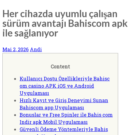
Her cihazda uyumlu çalışan
sürüm avantajı Bahiscom apk
ile sağlanıyor
Mai 2, 2026
Andi
Content
Kullanıcı Dostu Özellikleriyle Bahisc
om casino APK iOS ve Android
Uygulaması
Hızlı Kayıt ve Giriş Deneyimi Sunan
Bahiscom app Uygulaması
Bonuslar ve Free Spinler ile Bahis com
Indir apk Mobil Uygulaması
Güvenli Ödeme Yöntemleriyle Bahis