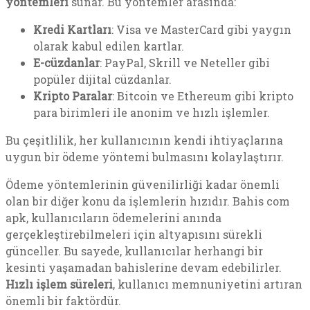
yöntemleri
sunar. Bu yöntemler arasında:
Kredi Kartları
: Visa ve MasterCard gibi yaygın
olarak kabul edilen kartlar.
E-cüzdanlar
: PayPal, Skrill ve Neteller gibi
popüler dijital cüzdanlar.
Kripto Paralar
: Bitcoin ve Ethereum gibi kripto
para birimleri ile anonim ve hızlı işlemler.
Bu çeşitlilik, her kullanıcının kendi ihtiyaçlarına
uygun bir ödeme yöntemi bulmasını kolaylaştırır.
Ödeme yöntemlerinin güvenilirliği kadar önemli
olan bir diğer konu da işlemlerin hızıdır. Bahis com
apk, kullanıcıların ödemelerini anında
gerçekleştirebilmeleri için altyapısını sürekli
günceller. Bu sayede, kullanıcılar herhangi bir
kesinti yaşamadan bahislerine devam edebilirler.
Hızlı işlem süreleri
, kullanıcı memnuniyetini artıran
önemli bir faktördür.