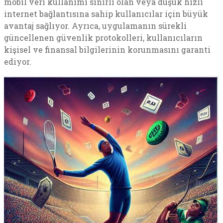
mobil veri kullanımı sınırlı olan veya düşük hızlı
internet bağlantısına sahip kullanıcılar için büyük
avantaj sağlıyor. Ayrıca, uygulamanın sürekli
güncellenen güvenlik protokolleri, kullanıcıların
kişisel ve finansal bilgilerinin korunmasını garanti
ediyor.