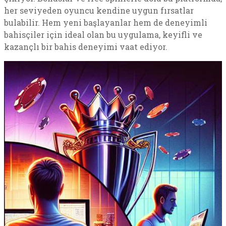
her seviyeden oyuncu kendine uygun fırsatlar
bulabilir. Hem yeni başlayanlar hem de deneyimli
bahisçiler için ideal olan bu uygulama, keyifli ve
kazançlı bir bahis deneyimi vaat ediyor.