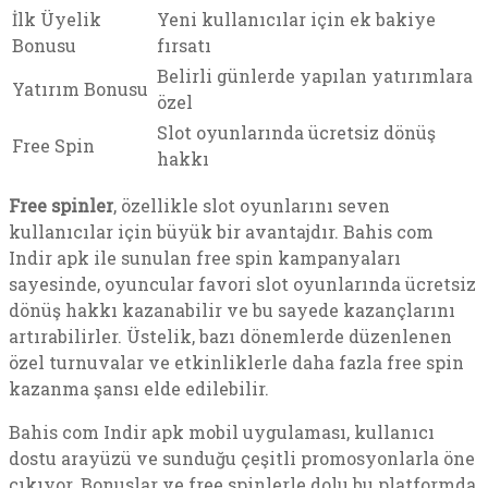
İlk Üyelik
Yeni kullanıcılar için ek bakiye
Bonusu
fırsatı
Belirli günlerde yapılan yatırımlara
Yatırım Bonusu
özel
Slot oyunlarında ücretsiz dönüş
Free Spin
hakkı
Free spinler
, özellikle slot oyunlarını seven
kullanıcılar için büyük bir avantajdır. Bahis com
Indir apk ile sunulan free spin kampanyaları
sayesinde, oyuncular favori slot oyunlarında ücretsiz
dönüş hakkı kazanabilir ve bu sayede kazançlarını
artırabilirler. Üstelik, bazı dönemlerde düzenlenen
özel turnuvalar ve etkinliklerle daha fazla free spin
kazanma şansı elde edilebilir.
Bahis com Indir apk mobil uygulaması, kullanıcı
dostu arayüzü ve sunduğu çeşitli promosyonlarla öne
çıkıyor. Bonuslar ve free spinlerle dolu bu platformda,