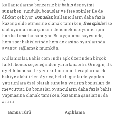
kullanıcılarına benzersiz bir bahis deneyimi
sunarken, sunduğu bonuslar ve free spinler ile de
dikkat çekiyor.
Bonuslar
, kullanıcıların daha fazla
kazanç elde etmesine olanak tanırken,
free spinler
ise
slot oyunlarında şansını denemek isteyenler için
harika fırsatlar sunuyor. Bu uygulama sayesinde,
hem spor bahislerinde hem de casino oyunlarında
avantaj sağlamak mümkün.
Kullanıcılar, Bahis com Indir apk üzerinden birçok
farklı bonus seçeneğinden yararlanabilir. Örneğin, ilk
üyelik bonusu ile yeni kullanıcılar hesaplarına ek
bakiye alabilirler. Ayrıca, belirli günlerde yapılan
yatırımlara özel olarak sunulan yatırım bonusları da
mevcuttur. Bu bonuslar, oyuncuların daha fazla bahis
yapmasına olanak tanırken, kazanma şanslarını da
artırır.
Bonus Türü
Açıklama