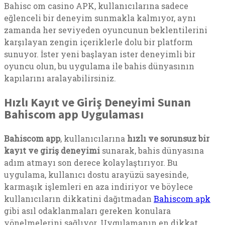
Bahisc om casino APK, kullanıcılarına sadece
eğlenceli bir deneyim sunmakla kalmıyor, aynı
zamanda her seviyeden oyuncunun beklentilerini
karşılayan zengin içeriklerle dolu bir platform
sunuyor. İster yeni başlayan ister deneyimli bir
oyuncu olun, bu uygulama ile bahis dünyasının
kapılarını aralayabilirsiniz.
Hızlı Kayıt ve Giriş Deneyimi Sunan
Bahiscom app Uygulaması
Bahiscom app
, kullanıcılarına
hızlı ve sorunsuz bir
kayıt ve giriş deneyimi
sunarak, bahis dünyasına
adım atmayı son derece kolaylaştırıyor. Bu
uygulama, kullanıcı dostu arayüzü sayesinde,
karmaşık işlemleri en aza indiriyor ve böylece
kullanıcıların dikkatini dağıtmadan
Bahiscom apk
gibi asıl odaklanmaları gereken konulara
yönelmelerini sağlıyor. Uygulamanın en dikkat