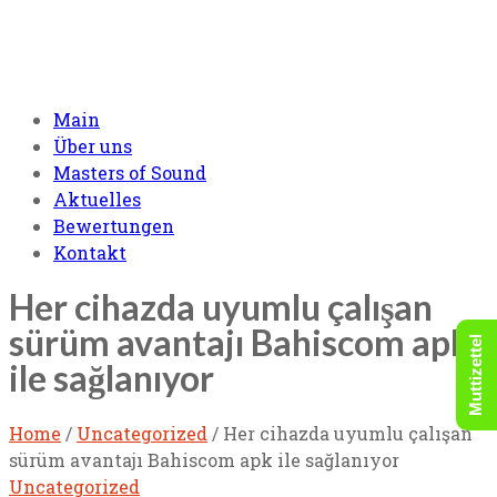
Skip
LooP Fehmarn
to
MUSIC AND LIGHT
content
Main
Über uns
Masters of Sound
Aktuelles
Bewertungen
Kontakt
Her cihazda uyumlu çalışan
sürüm avantajı Bahiscom apk
Muttizettel
ile sağlanıyor
Home
/
Uncategorized
/
Her cihazda uyumlu çalışan
sürüm avantajı Bahiscom apk ile sağlanıyor
Uncategorized