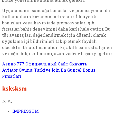
bütçe yönetimine dikkat etmek gerekir.
Uygulamanın sunduğu bonuslar ve promosyonlar da
kullanıcıların kazancını artırabilir. İlk üyelik
bonusları veya kayıp iade promosyonları gibi
fırsatlar, bahis deneyimini daha karlı hale getirir. Bu
tür avantajları değerlendirmek için düzenli olarak
uygulama içi bildirimleri takip etmek faydalı
olacaktır. Unutulmamalıdır ki; akıllı bahis stratejileri
ve doğru bilgi kullanımı, uzun vadede başarıyı getirir.
Beitragsnavigation
Азино 777 Официальный Сайт Скачать
Aviator Oyunu: Turkiye iсin En Guncel Bonus
Fırsatları
ksksksm
.x-y.,
IMPRESSUM