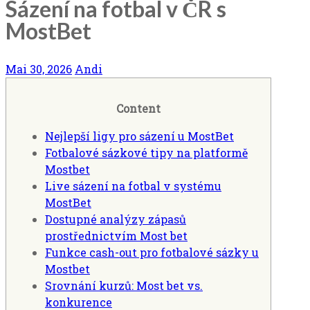
Sázení na fotbal v ČR s
MostBet
Mai 30, 2026
Andi
Content
Nejlepší ligy pro sázení u MostBet
Fotbalové sázkové tipy na platformě
Mostbet
Live sázení na fotbal v systému
MostBet
Dostupné analýzy zápasů
prostřednictvím Most bet
Funkce cash-out pro fotbalové sázky u
Mostbet
Srovnání kurzů: Most bet vs.
konkurence