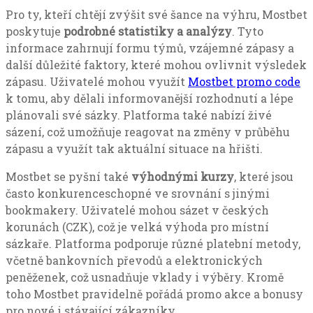
Pro ty, kteří chtějí zvýšit své šance na výhru, Mostbet
poskytuje
podrobné statistiky a analýzy
. Tyto
informace zahrnují formu týmů, vzájemné zápasy a
další důležité faktory, které mohou ovlivnit výsledek
zápasu. Uživatelé mohou využít
Mostbet promo code
k tomu, aby dělali informovanější rozhodnutí a lépe
plánovali své sázky. Platforma také nabízí živé
sázení, což umožňuje reagovat na změny v průběhu
zápasu a využít tak aktuální situace na hřišti.
Mostbet se pyšní také
výhodnými kurzy
, které jsou
často konkurenceschopné ve srovnání s jinými
bookmakery. Uživatelé mohou sázet v českých
korunách (CZK), což je velká výhoda pro místní
sázkaře. Platforma podporuje různé platební metody,
včetně bankovních převodů a elektronických
peněženek, což usnadňuje vklady i výběry. Kromě
toho Mostbet pravidelně pořádá promo akce a bonusy
pro nové i stávající zákazníky.