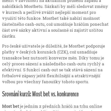
měnit v závislosti na aktuálním průběhu zápasu a
nabídkách Mostbetu. Sázkaři by měli sledovat změny
v kurzech a pečlivě zvážit nejlepší moment pro
využití této funkce. Mostbet také nabízí možnost
částečného cash-outu, což umožňuje hráčům ponechat
část své sázky aktivní a současně si zajistit určitou
částku.
Pro české uživatele je důležité, že Mostbet podporuje
platby v českých korunách (CZK), což usnadňuje
transakce bez nutnosti konverze měn. Díky tomu je
celý proces sázení a následného cash-outu rychlý a
efektivní. S funkcí cash-out se tak stává sázení na
fotbalové zápasy ještě flexibilnější a atraktivnější
volbou pro všechny fanoušky tohoto sportu.
Srovnání kurzů: Most bet vs. konkurence
Most bet
je jedním z předních hráčů na trhu online