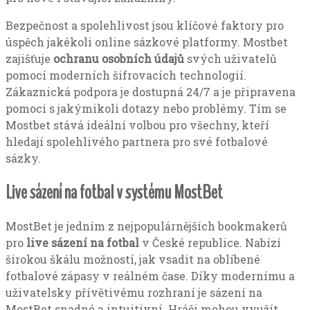
Bezpečnost a spolehlivost jsou klíčové faktory pro
úspěch jakékoli online sázkové platformy. Mostbet
zajišťuje
ochranu osobních údajů
svých uživatelů
pomocí moderních šifrovacích technologií.
Zákaznická podpora je dostupná 24/7 a je připravena
pomoci s jakýmikoli dotazy nebo problémy. Tím se
Mostbet stává ideální volbou pro všechny, kteří
hledají spolehlivého partnera pro své fotbalové
sázky.
Live sázení na fotbal v systému MostBet
MostBet je jedním z nejpopulárnějších bookmakerů
pro
live sázení na fotbal
v České republice. Nabízí
širokou škálu možností, jak vsadit na oblíbené
fotbalové zápasy v reálném čase. Díky modernímu a
uživatelsky přívětivému rozhraní je sázení na
MostBet snadné a intuitivní. Hráči mohou využít