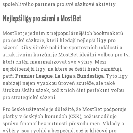
spolehlivého partnera pro své sázkové aktivity.
Nejlepší ligy pro sázení u MostBet
MostBet je jedním z nejpopulárnějších bookmakerů
pro české sázkaře, kteří hledají nejlepší ligy pro
sázení. Díky široké nabídce sportovních událostí a
atraktivním kurzům je MostBet ideální volbou pro ty,
kteří chtějí maximalizovat své výhry. Mezi
nejoblíbenější ligy, na které se čeští hráči zaměřují,
patří
Premier League
,
La Liga
a
Bundesliga
. Tyto ligy
nabízejí nejen vysokou úroveň soutěže, ale také
širokou škálu sázek, což z nich činí perfektní volbu
pro strategické sázení.
Pro české uživatele je důležité, že MostBet podporuje
platby v českých korunách (CZK), což usnadňuje
správu financí bez nutnosti převodu měn. Vklady a
výběry jsou rychlé a bezpečné, což je klíčové pro