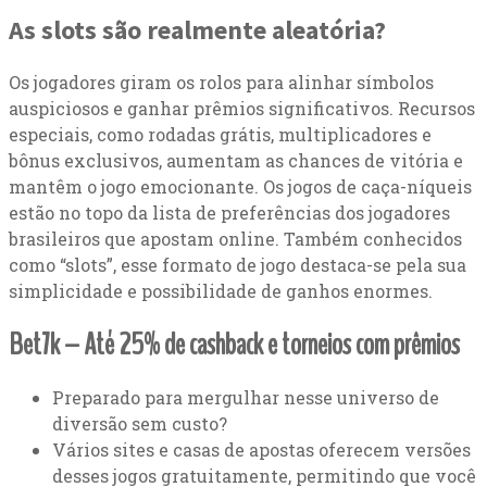
As slots são realmente aleatória?
Os jogadores giram os rolos para alinhar símbolos
auspiciosos e ganhar prêmios significativos. Recursos
especiais, como rodadas grátis, multiplicadores e
bônus exclusivos, aumentam as chances de vitória e
mantêm o jogo emocionante. Os jogos de caça-níqueis
estão no topo da lista de preferências dos jogadores
brasileiros que apostam online. Também conhecidos
como “slots”, esse formato de jogo destaca-se pela sua
simplicidade e possibilidade de ganhos enormes.
Bet7k – Até 25% de cashback e torneios com prêmios
Preparado para mergulhar nesse universo de
diversão sem custo?
Vários sites e casas de apostas oferecem versões
desses jogos gratuitamente, permitindo que você