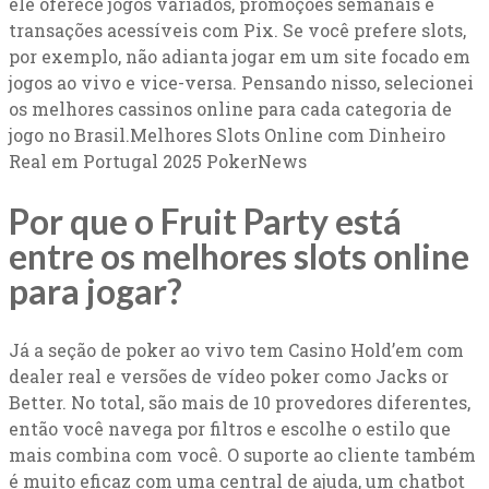
ele oferece jogos variados, promoções semanais e
transações acessíveis com Pix. Se você prefere slots,
por exemplo, não adianta jogar em um site focado em
jogos ao vivo e vice-versa. Pensando nisso, selecionei
os melhores cassinos online para cada categoria de
jogo no Brasil.Melhores Slots Online com Dinheiro
Real em Portugal 2025 PokerNews
Por que o Fruit Party está
entre os melhores slots online
para jogar?
Já a seção de poker ao vivo tem Casino Hold’em com
dealer real e versões de vídeo poker como Jacks or
Better. No total, são mais de 10 provedores diferentes,
então você navega por filtros e escolhe o estilo que
mais combina com você. O suporte ao cliente também
é muito eficaz com uma central de ajuda, um chatbot