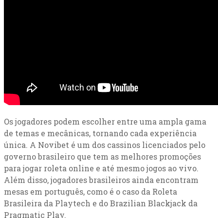
Os jogadores podem escolher entre uma ampla gama
de temas e mecânicas, tornando cada experiência
única. A Novibet é um dos cassinos licenciados pelo
governo brasileiro que tem as melhores promoções
para jogar roleta online e até mesmo jogos ao vivo.
Além disso, jogadores brasileiros ainda encontram
mesas em português, como é o caso da Roleta
Brasileira da Playtech e do Brazilian Blackjack da
Pragmatic Play.