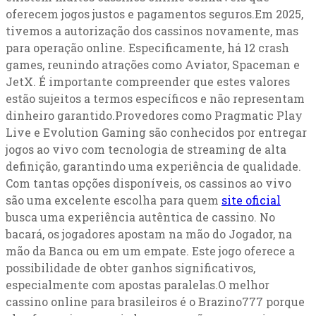
oferecem jogos justos e pagamentos seguros.Em 2025,
tivemos a autorização dos cassinos novamente, mas
para operação online. Especificamente, há 12 crash
games, reunindo atrações como Aviator, Spaceman e
JetX. É importante compreender que estes valores
estão sujeitos a termos específicos e não representam
dinheiro garantido.Provedores como Pragmatic Play
Live e Evolution Gaming são conhecidos por entregar
jogos ao vivo com tecnologia de streaming de alta
definição, garantindo uma experiência de qualidade.
Com tantas opções disponíveis, os cassinos ao vivo
são uma excelente escolha para quem
site oficial
busca uma experiência autêntica de cassino. No
bacará, os jogadores apostam na mão do Jogador, na
mão da Banca ou em um empate. Este jogo oferece a
possibilidade de obter ganhos significativos,
especialmente com apostas paralelas.O melhor
cassino online para brasileiros é o Brazino777 porque