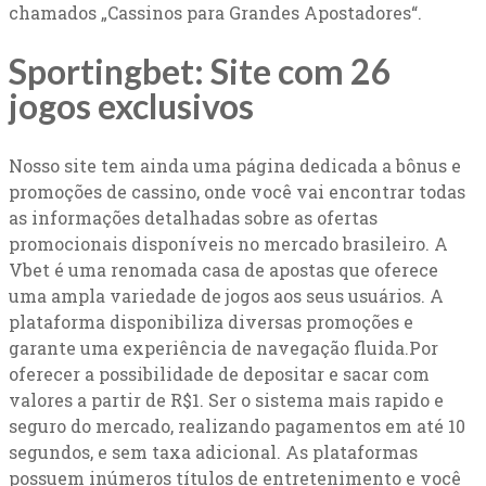
chamados „Cassinos para Grandes Apostadores“.
Sportingbet: Site com 26
jogos exclusivos
Nosso site tem ainda uma página dedicada a bônus e
promoções de cassino, onde você vai encontrar todas
as informações detalhadas sobre as ofertas
promocionais disponíveis no mercado brasileiro. A
Vbet é uma renomada casa de apostas que oferece
uma ampla variedade de jogos aos seus usuários. A
plataforma disponibiliza diversas promoções e
garante uma experiência de navegação fluida.Por
oferecer a possibilidade de depositar e sacar com
valores a partir de R$1. Ser o sistema mais rapido e
seguro do mercado, realizando pagamentos em até 10
segundos, e sem taxa adicional. As plataformas
possuem inúmeros títulos de entretenimento e você