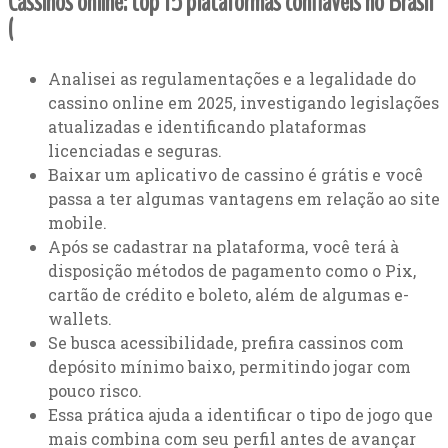
Cassinos online: top 15 plataformas confiáveis no Brasil
(
Analisei as regulamentações e a legalidade do
cassino online em 2025, investigando legislações
atualizadas e identificando plataformas
licenciadas e seguras.
Baixar um aplicativo de cassino é grátis e você
passa a ter algumas vantagens em relação ao site
mobile.
Após se cadastrar na plataforma, você terá à
disposição métodos de pagamento como o Pix,
cartão de crédito e boleto, além de algumas e-
wallets.
Se busca acessibilidade, prefira cassinos com
depósito mínimo baixo, permitindo jogar com
pouco risco.
Essa prática ajuda a identificar o tipo de jogo que
mais combina com seu perfil antes de avançar