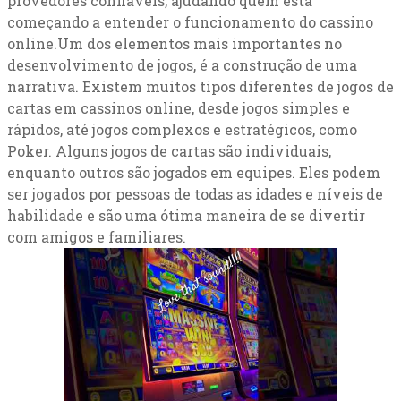
provedores confiáveis, ajudando quem está
começando a entender o funcionamento do cassino
online.Um dos elementos mais importantes no
desenvolvimento de jogos, é a construção de uma
narrativa. Existem muitos tipos diferentes de jogos de
cartas em cassinos online, desde jogos simples e
rápidos, até jogos complexos e estratégicos, como
Poker. Alguns jogos de cartas são individuais,
enquanto outros são jogados em equipes. Eles podem
ser jogados por pessoas de todas as idades e níveis de
habilidade e são uma ótima maneira de se divertir
com amigos e familiares.