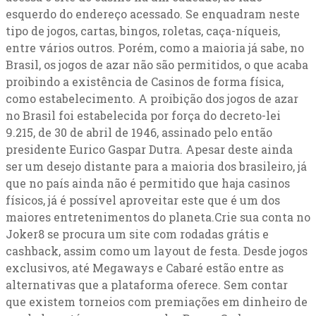
esquerdo do endereço acessado. Se enquadram neste
tipo de jogos, cartas, bingos, roletas, caça-níqueis,
entre vários outros. Porém, como a maioria já sabe, no
Brasil, os jogos de azar não são permitidos, o que acaba
proibindo a existência de Casinos de forma física,
como estabelecimento. A proibição dos jogos de azar
no Brasil foi estabelecida por força do decreto-lei
9.215, de 30 de abril de 1946, assinado pelo então
presidente Eurico Gaspar Dutra. Apesar deste ainda
ser um desejo distante para a maioria dos brasileiro, já
que no país ainda não é permitido que haja casinos
físicos, já é possível aproveitar este que é um dos
maiores entretenimentos do planeta.Crie sua conta no
Joker8 se procura um site com rodadas grátis e
cashback, assim como um layout de festa. Desde jogos
exclusivos, até Megaways e Cabaré estão entre as
alternativas que a plataforma oferece. Sem contar
que existem torneios com premiações em dinheiro de