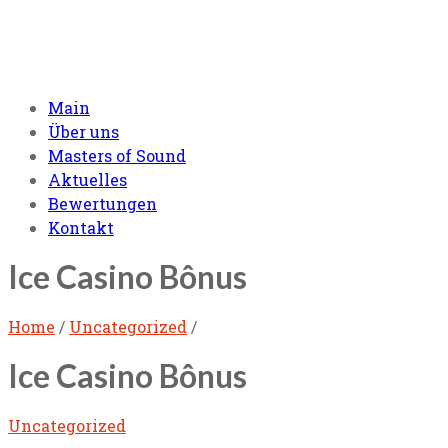
Skip
LooP Fehmarn
to
MUSIC AND LIGHT
content
Main
Über uns
Masters of Sound
Aktuelles
Bewertungen
Kontakt
Ice Casino Bônus
Home
/
Uncategorized
/
Ice Casino Bônus
Uncategorized