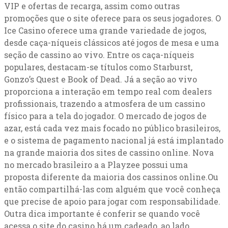
VIP e ofertas de recarga, assim como outras
promoções que o site oferece para os seus jogadores. O
Ice Casino oferece uma grande variedade de jogos,
desde caça-níqueis clássicos até jogos de mesa e uma
seção de cassino ao vivo. Entre os caça-níqueis
populares, destacam-se títulos como Starburst,
Gonzo’s Quest e Book of Dead. Já a seção ao vivo
proporciona a interação em tempo real com dealers
profissionais, trazendo a atmosfera de um cassino
físico para a tela do jogador. O mercado de jogos de
azar, está cada vez mais focado no público brasileiros,
e o sistema de pagamento nacional já está implantado
na grande maioria dos sites de cassino online. Nova
no mercado brasileiro a a Playzee possui uma
proposta diferente da maioria dos cassinos online.Ou
então compartilhá-las com alguém que você conheça
que precise de apoio para jogar com responsabilidade.
Outra dica importante é conferir se quando você
acessa o site do casino há um cadeado, ao lado