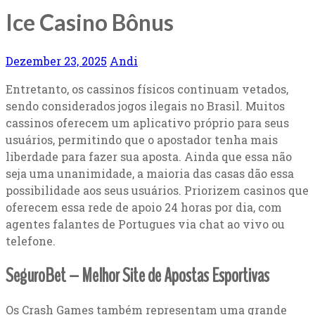
Ice Casino Bônus
Dezember 23, 2025
Andi
Entretanto, os cassinos físicos continuam vetados,
sendo considerados jogos ilegais no Brasil. Muitos
cassinos oferecem um aplicativo próprio para seus
usuários, permitindo que o apostador tenha mais
liberdade para fazer sua aposta. Ainda que essa não
seja uma unanimidade, a maioria das casas dão essa
possibilidade aos seus usuários. Priorizem casinos que
oferecem essa rede de apoio 24 horas por dia, com
agentes falantes de Portugues via chat ao vivo ou
telefone.
SeguroBet – Melhor Site de Apostas Esportivas
Os Crash Games também representam uma grande