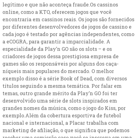
legítimo e que não aconteça fraude.Os cassinos
online, como a KTO, oferecem jogos que você
encontraria em cassinos reais. Os jogos são fornecidos
por diferentes desenvolvedores de jogos de cassino e
cada jogo é testado por agências independentes, como
a eCOGRA, para garantir a imparcialidade. A
especialidade da Play’n GO são os slots – e os
criadores de jogos dessa prestigiosa empresa de
games são os responsáveis por alguns dos caça-
níqueis mais populares do mercado. O melhor
exemplo disso é a série Book of Dead, com diversos
títulos seguindo a mesma temática. Por falar em
temas, outro grande mérito da Play’n GO foi ter
desenvolvido uma série de slots inspirados em
grandes nomes da música, como o jogo do Kiss, por
exemplo.Além da cobertura esportiva de futebol
nacional e internacional, a Placar trabalha com
marketing de afiliação, o que significa que podemos
receber uma comissão caso você se inscreva em uma