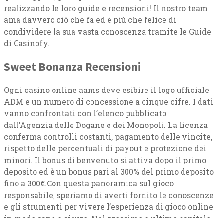
realizzando le loro guide e recensioni! Il nostro team
ama davvero ciò che fa ed è più che felice di
condividere la sua vasta conoscenza tramite le Guide
di Casinofy.
Sweet Bonanza Recensioni
Ogni casino online aams deve esibire il logo ufficiale
ADM e un numero di concessione a cinque cifre. I dati
vanno confrontati con l’elenco pubblicato
dall’Agenzia delle Dogane e dei Monopoli. La licenza
conferma controlli costanti, pagamento delle vincite,
rispetto delle percentuali di payout e protezione dei
minori. Il bonus di benvenuto si attiva dopo il primo
deposito ed è un bonus pari al 300% del primo deposito
fino a 300€.Con questa panoramica sul gioco
responsabile, speriamo di averti fornito le conoscenze
e gli strumenti per vivere l’esperienza di gioco online