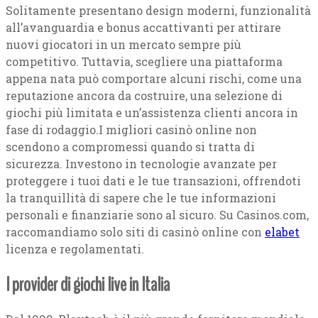
Solitamente presentano design moderni, funzionalità
all’avanguardia e bonus accattivanti per attirare
nuovi giocatori in un mercato sempre più
competitivo. Tuttavia, scegliere una piattaforma
appena nata può comportare alcuni rischi, come una
reputazione ancora da costruire, una selezione di
giochi più limitata e un’assistenza clienti ancora in
fase di rodaggio.I migliori casinò online non
scendono a compromessi quando si tratta di
sicurezza. Investono in tecnologie avanzate per
proteggere i tuoi dati e le tue transazioni, offrendoti
la tranquillità di sapere che le tue informazioni
personali e finanziarie sono al sicuro. Su Casinos.com,
raccomandiamo solo siti di casinò online con
elabet
licenza e regolamentati.
I provider di giochi live in Italia