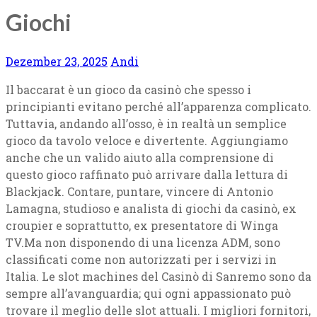
Giochi
Dezember 23, 2025
Andi
Il baccarat è un gioco da casinò che spesso i
principianti evitano perché all’apparenza complicato.
Tuttavia, andando all’osso, è in realtà un semplice
gioco da tavolo veloce e divertente. Aggiungiamo
anche che un valido aiuto alla comprensione di
questo gioco raffinato può arrivare dalla lettura di
Blackjack. Contare, puntare, vincere di Antonio
Lamagna, studioso e analista di giochi da casinò, ex
croupier e soprattutto, ex presentatore di Winga
TV.Ma non disponendo di una licenza ADM, sono
classificati come non autorizzati per i servizi in
Italia. Le slot machines del Casinò di Sanremo sono da
sempre all’avanguardia; qui ogni appassionato può
trovare il meglio delle slot attuali. I migliori fornitori,