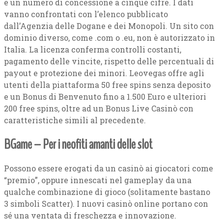
e un numero di concessione a cinque cifre. I dati
vanno confrontati con l’elenco pubblicato
dall’Agenzia delle Dogane e dei Monopoli. Un sito con
dominio diverso, come .com o .eu, non è autorizzato in
Italia. La licenza conferma controlli costanti,
pagamento delle vincite, rispetto delle percentuali di
payout e protezione dei minori. Leovegas offre agli
utenti della piattaforma 50 free spins senza deposito
e un Bonus di Benvenuto fino a 1.500 Euro e ulteriori
200 free spins, oltre ad un Bonus Live Casinò con
caratteristiche simili al precedente.
BGame – Per i neofiti amanti delle slot
Possono essere erogati da un casinò ai giocatori come
“premio”, oppure innescati nel gameplay da una
qualche combinazione di gioco (solitamente bastano
3 simboli Scatter). I nuovi casinò online portano con
sé una ventata di freschezza e innovazione.