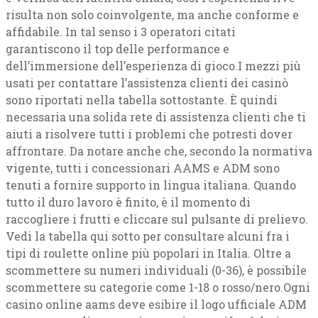
risulta non solo coinvolgente, ma anche conforme e
affidabile. In tal senso i 3 operatori citati
garantiscono il top delle performance e
dell’immersione dell’esperienza di gioco.I mezzi più
usati per contattare l’assistenza clienti dei casinò
sono riportati nella tabella sottostante. È quindi
necessaria una solida rete di assistenza clienti che ti
aiuti a risolvere tutti i problemi che potresti dover
affrontare. Da notare anche che, secondo la normativa
vigente, tutti i concessionari AAMS e ADM sono
tenuti a fornire supporto in lingua italiana. Quando
tutto il duro lavoro è finito, è il momento di
raccogliere i frutti e cliccare sul pulsante di prelievo.
Vedi la tabella qui sotto per consultare alcuni fra i
tipi di roulette online più popolari in Italia. Oltre a
scommettere su numeri individuali (0-36), è possibile
scommettere su categorie come 1-18 o rosso/nero.Ogni
casino online aams deve esibire il logo ufficiale ADM