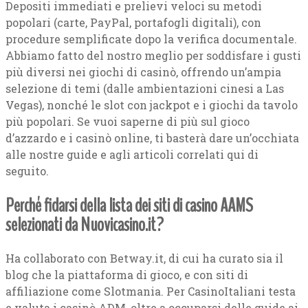
Depositi immediati e prelievi veloci su metodi
popolari (carte, PayPal, portafogli digitali), con
procedure semplificate dopo la verifica documentale.
Abbiamo fatto del nostro meglio per soddisfare i gusti
più diversi nei giochi di casinò, offrendo un’ampia
selezione di temi (dalle ambientazioni cinesi a Las
Vegas), nonché le slot con jackpot e i giochi da tavolo
più popolari. Se vuoi saperne di più sul gioco
d’azzardo e i casinò online, ti basterà dare un’occhiata
alle nostre guide e agli articoli correlati qui di
seguito.
Perché fidarsi della lista dei siti di casino AAMS
selezionati da Nuovicasino.it?
Ha collaborato con Betway.it, di cui ha curato sia il
blog che la piattaforma di gioco, e con siti di
affiliazione come Slotmania. Per CasinoItaliani testa
e valuta i casinò ADM, oltre a occuparsi delle guide ai