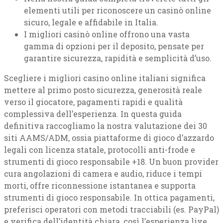
elementi utili per riconoscere un casinò online
sicuro, legale e affidabile in Italia.
I migliori casinò online offrono una vasta
gamma di opzioni per il deposito, pensate per
garantire sicurezza, rapidità e semplicità d’uso.
Scegliere i migliori casino online italiani significa
mettere al primo posto sicurezza, generosità reale
verso il giocatore, pagamenti rapidi e qualità
complessiva dell’esperienza. In questa guida
definitiva raccogliamo la nostra valutazione dei 30
siti AAMS/ADM, ossia piattaforme di gioco d’azzardo
legali con licenza statale, protocolli anti-frode e
strumenti di gioco responsabile +18. Un buon provider
cura angolazioni di camera e audio, riduce i tempi
morti, offre riconnessione istantanea e supporta
strumenti di gioco responsabile. In ottica pagamenti,
preferisci operatori con metodi tracciabili (es. PayPal)
e verifica dell’identità chiara, così l’esperienza live