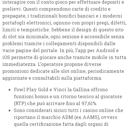
interagire con il conto gioco per effettuare depositi e
prelievi. Questi comprendono carte di credito e
prepagate, i tradizionali bonifici bancari e i moderni
portafogli elettronici, ognuno con propri pregi, difetti,
limiti e tempistiche. Sebbene il design di questo sito
di slot sia minimale, ogni sezione è accessibile senza
problemi tramite i collegamenti disponibili dalle
varie pagine del portale. In più, l’app per Android e
iOS permette di giocare anche tramite mobile in tutta
immediatezza. L’operatore propone diverse
promozioni dedicate alle slot online, periodicamente
aggiornate e consultabili sulla piattaforma.
Fowl Play Gold e Vinci la Gallina offrono
funzioni bonus e un ritorno teorico al giocatore
(RTP) che può arrivare fino al 97,61%.
Sono considerati sicuri tutti i casino online che
riportano il marchio ADM (ex AAMS), ovvero
quella certificazione fatta dagli organi di