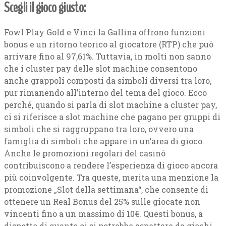
Scegli il gioco giusto:
Fowl Play Gold e Vinci la Gallina offrono funzioni
bonus e un ritorno teorico al giocatore (RTP) che può
arrivare fino al 97,61%. Tuttavia, in molti non sanno
che i cluster pay delle slot machine consentono
anche grappoli composti da simboli diversi tra loro,
pur rimanendo all’interno del tema del gioco. Ecco
perché, quando si parla di slot machine a cluster pay,
ci si riferisce a slot machine che pagano per gruppi di
simboli che si raggruppano tra loro, ovvero una
famiglia di simboli che appare in un’area di gioco.
Anche le promozioni regolari del casinò
contribuiscono a rendere l’esperienza di gioco ancora
più coinvolgente. Tra queste, merita una menzione la
promozione „Slot della settimana“, che consente di
ottenere un Real Bonus del 25% sulle giocate non
vincenti fino a un massimo di 10€. Questi bonus, a
dispetto di quanto ci si potrebbe aspettare da giochi