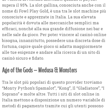
supera il 95%. La slot gallina, conosciuta anche con il
nome di Fowl Play Gold, è una tra le slot machine più
conosciute e apprezzate in Italia. La sua elevata
popolarità è dovuta alle meccaniche semplici ma
efficaci, nonché alla sua grande diffusione nei bar e
nelle sale da gioco. Per poter vincere al casinò online
bisogna, innanzitutto, possedere una discreta dose di
fortuna, capire quale gioco si adatta maggiormente
alle tue esigenze e andare alla ricerca di un sito di
casinò sicuro e fidato.
Age of the Gods – Medusa & Monsters
Tra le slot più popolari di questo provider troviamo
“Monty Python’s Spamalot”, “Kong”, Il “Gladiatore”, “I
Soprano” e molte altre. Tutti i siti di slot online in
Italia mettono a disposizione un numero variabile di
metodi di pagamento tramite cui gli utenti possono