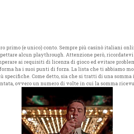
loro primo (e unico) conto. Sempre più casinò italiani onl
ispettare alcun playthrough. Attenzione però, ricordatevi 
are ai requisiti di licenza di gioco ed evitare problema
forma ha i suoi punti di forza. La lista che ti abbiamo mo
ù specifiche. Come detto, sia che si tratti di una somma 
untata, ovvero un numero di volte in cui la somma ricevu