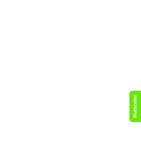
Muttizettel