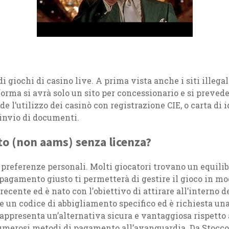
 giochi di casino live. A prima vista anche i siti illega
orma si avrà solo un sito per concessionario e si prevede 
 l’utilizzo dei casinò con registrazione CIE, o carta di i
’invio di documenti.
ato (non aams) senza licenza?
 preferenze personali. Molti giocatori trovano un equili
 pagamento giusto ti permetterà di gestire il gioco in mo
 recente ed è nato con l’obiettivo di attirare all’interno 
e un codice di abbigliamento specifico ed è richiesta una
appresenta un’alternativa sicura e vantaggiosa rispetto 
 numerosi metodi di pagamento all’avanguardia. Da Stocco