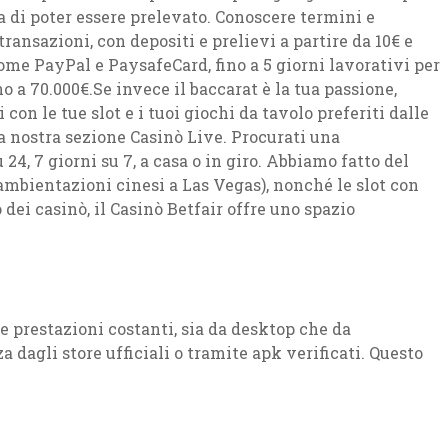
 di poter essere prelevato. Conoscere termini e
ansazioni, con depositi e prelievi a partire da 10€ e
me PayPal e PaysafeCard, fino a 5 giorni lavorativi per
no a 70.000€.Se invece il baccarat è la tua passione,
on le tue slot e i tuoi giochi da tavolo preferiti dalle
a nostra sezione Casinò Live. Procurati una
24, 7 giorni su 7, a casa o in giro. Abbiamo fatto del
 ambientazioni cinesi a Las Vegas), nonché le slot con
dei casinò, il Casinò Betfair offre uno spazio
e prestazioni costanti, sia da desktop che da
 dagli store ufficiali o tramite apk verificati. Questo