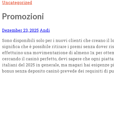
Uncategorized
Promozioni
Dezember 23, 2025
Andi
Sono disponibili solo per i nuovi clienti che creano il 
significa che è possibile ritirare i premi senza dover r
effettuino una movimentazione di almeno 1x per ottemper
cercando il casinò perfetto, devi sapere che ogni piatta
italiani del 2025 in generale, ma magari hai esigenze pi
bonus senza deposito casinò prevede dei requisiti di p