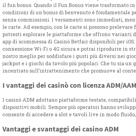
il fun bonus. Quando il Fun Bonus viene trasformato in 
condizioni di un bonus di benvenuto è fondamentale per s
senza commissioni. I versamenti sono immediati, mentre
le carte. Ad esempio, con le carte si possono prelevare fi
potresti esplorare le piattaforme che offrono varianti de
app di scommessa di Casinò Betfair disponibili per iOS
connessione Wi-Fi o 4G sicura e potrai riprodurre in stre
nostro meglio per soddisfare i gusti più diversi nei gio
jackpot e i giochi da tavolo più popolari. Che tu sia un
incentrato sull’intrattenimento che promuove al conte
I vantaggi dei casinò con licenza ADM/AA
I casinò ADM adottano piattaforme testate, compatibili 
dispositivi mobili. Sempre più operatori hanno sviluppato
consente di accedere a slot e tavoli live in modo fluido, 
Vantaggi e svantaggi dei casino ADM