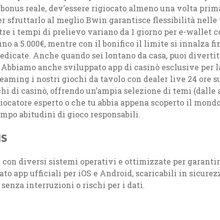
bonus reale, dev’essere rigiocato almeno una volta prima
fruttarlo al meglio.Bwin garantisce flessibilità nelle tr
 i tempi di prelievo variano da 1 giorno per e-wallet co
no a 5.000€, mentre con il bonifico il limite si innalza fi
dicate. Anche quando sei lontano da casa, puoi divertiti c
. Abbiamo anche sviluppato app di casinò esclusive per l
aming i nostri giochi da tavolo con dealer live 24 ore su 
chi di casinò, offrendo un’ampia selezione di temi (dalle
 giocatore esperto o che tu abbia appena scoperto il mondo 
mpo abitudini di gioco responsabili.
MS
con diversi sistemi operativi e ottimizzate per garantir
 app ufficiali per iOS e Android, scaricabili in sicurezza
senza interruzioni o rischi per i dati.