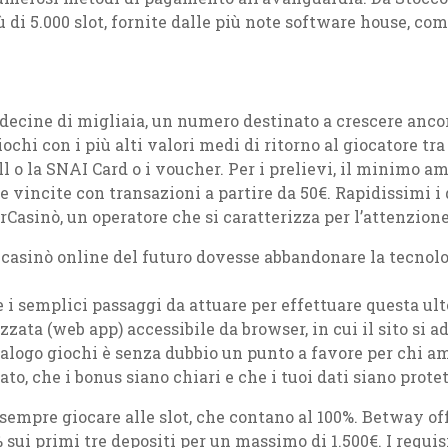
 di 5.000 slot, fornite dalle più note software house, co
 decine di migliaia, un numero destinato a crescere ancor
ochi con i più alti valori medi di ritorno al giocatore tr
 o la SNAI Card o i voucher. Per i prelievi, il minimo amm
le vincite con transazioni a partire da 50€. Rapidissimi i
arCasinò, un operatore che si caratterizza per l’attenzion
r casinò online del futuro dovesse abbandonare la tecnol
i semplici passaggi da attuare per effettuare questa ult
zzata (web app) accessibile da browser, in cui il sito si 
alogo giochi è senza dubbio un punto a favore per chi amb
to, che i bonus siano chiari e che i tuoi dati siano protet
empre giocare alle slot, che contano al 100%. Betway off
sui primi tre depositi per un massimo di 1.500€. I requisit