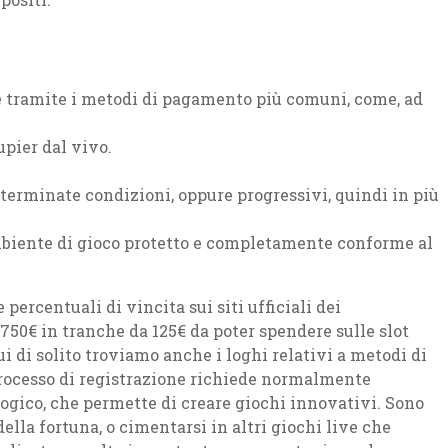
cite tramite i metodi di pagamento più comuni, come, ad
upier dal vivo.
eterminate condizioni, oppure progressivi, quindi in più
ambiente di gioco protetto e completamente conforme al
percentuali di vincita sui siti ufficiali dei
750€ in tranche da 125€ da poter spendere sulle slot
 di solito troviamo anche i loghi relativi a metodi di
 processo di registrazione richiede normalmente
logico, che permette di creare giochi innovativi. Sono
ella fortuna, o cimentarsi in altri giochi live che