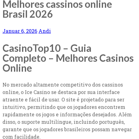
Melhores cassinos online
Brasil 2026
Januar 6, 2026
Andi
CasinoTop10 – Guia
Completo – Melhores Casinos
Online
No mercado altamente competitivo dos cassinos
online, o Ice Casino se destaca por sua interface
atraente e fácil de usar. O site é projetado para ser
intuitivo, permitindo que os jogadores encontrem
rapidamente os jogos e informações desejados. Além
disso, o suporte multilíngue, incluindo português,
garante que os jogadores brasileiros possam navegar
com facilidade.