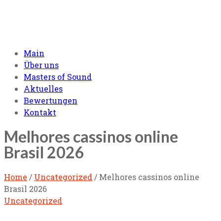
Skip
LooP Fehmarn
to
MUSIC AND LIGHT
content
Main
Über uns
Masters of Sound
Aktuelles
Bewertungen
Kontakt
Melhores cassinos online
Brasil 2026
Home
/
Uncategorized
/
Melhores cassinos online
Brasil 2026
Uncategorized