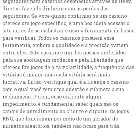
seguidores para cassinos desonestos através de links
diretos, fazendo dinheiro com as perdas dos
seguidores. Se você quiser confirmar se um cassino
oferece um jogo específico, é uma boa ideia acessar o
site antes de se cadastrar e usar a ferramenta de busca
para verificar. Todos os cassinos possuem essa
ferramenta, embora a qualidade e a precisão variem
entre eles. Este cassino é um dos nossos preferidos
pela sua abordagem moderna e pela liberdade que
oferece.Em jogos de alta volatilidade, a frequência das
vitórias é menor, mas cada vitória será mais
lucrativa. Então, verifique qual é a licença o cassino
com o qual você tem uma questão e submeta a sua
reclamação. Porém, caso enfrente algum
impedimento, é fundamental saber quais são os
canais de antedimento ao cliente e suporte. Os jogos
RNG, que funcionam por meio de um gerador de
números aleatórios, também não ficam para trás.