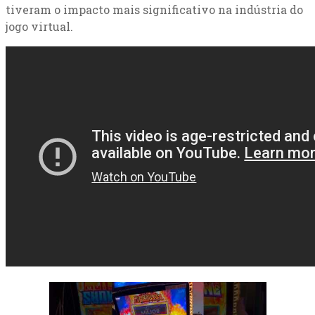
tiveram o impacto mais significativo na indústria do
jogo virtual.