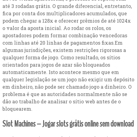
até 3 rodadas grátis. O grande diferencial, entretanto,
fica por conta dos multiplicadores acumulados, que
podem chegar a 128x e oferecer prêmios de até 1024x
o valor da aposta inicial. Ao rodar os rolos, os
apostadores podem formar combinação vencedoras
com linhas até 20 linhas de pagamentos fixas.Em
algumas jurisdições, existem restrições rigorosas a
qualquer forma de jogo. Como resultado, os sítios
orientados para jogos de azar são bloqueados
automaticamente. Isto acontece mesmo que em
qualquer legislação se um jogo não exigir um depósito
em dinheiro, não pode ser chamado jogo a dinheiro. O
problema é que as autoridades normalmente não se
dão ao trabalho de analisar o sítio web antes de o
bloquearem.
Slot Machines – Jogar slots grátis online sem download