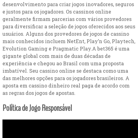
desenvolvimento para criar jogos inovadores, seguros
e justos para os jogadores. Os cassinos online
geralmente firmam parcerias com vários provedores
para diversificar a seleção de jogos oferecidos aos seus
usuários. Alguns dos provedores de jogos de cassino
mais conhecidos incluem NetEnt, Play’n Go, Playtech,
Evolution Gaming e Pragmatic Play.A bet365 é uma
gigante global com mais de duas décadas de
experiência e chegou ao Brasil com uma proposta
imbatível. Seu cassino online se destaca como uma
das melhores opções para os jogadores brasileiros. A
aposta em cassino dinheiro real paga de acordo com
as regras dos jogos de apostas.
Política de Jogo Responsável