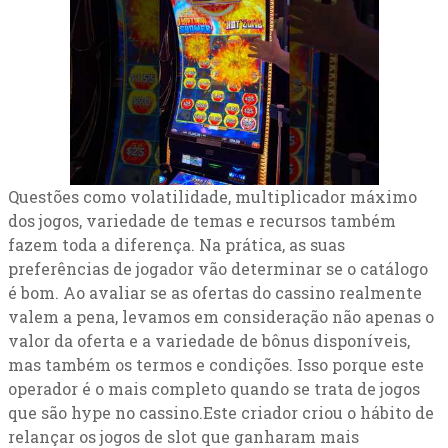
Questões como volatilidade, multiplicador máximo
dos jogos, variedade de temas e recursos também
fazem toda a diferença. Na prática, as suas
preferências de jogador vão determinar se o catálogo
é bom. Ao avaliar se as ofertas do cassino realmente
valem a pena, levamos em consideração não apenas o
valor da oferta e a variedade de bônus disponíveis,
mas também os termos e condições. Isso porque este
operador é o mais completo quando se trata de jogos
que são hype no cassino.Este criador criou o hábito de
relançar os jogos de slot que ganharam mais