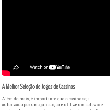
A Melhor Seleção de Jogos de Cassinos
Além do mais, é importante que o casino seja
autorizado por uma jurisdição e utilize um software