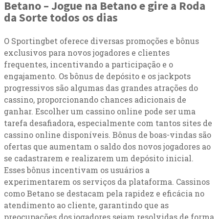
Betano – Jogue na Betano e gire a Roda
da Sorte todos os dias
O Sportingbet oferece diversas promoções e bônus
exclusivos para novos jogadores e clientes
frequentes, incentivando a participação e o
engajamento. Os bônus de depósito e os jackpots
progressivos são algumas das grandes atrações do
cassino, proporcionando chances adicionais de
ganhar. Escolher um cassino online pode ser uma
tarefa desafiadora, especialmente com tantos sites de
cassino online disponíveis. Bônus de boas-vindas são
ofertas que aumentam o saldo dos novos jogadores ao
se cadastrarem e realizarem um depósito inicial.
Esses bônus incentivam os usuários a
experimentarem os serviços da plataforma. Cassinos
como Betano se destacam pela rapidez e eficácia no
atendimento ao cliente, garantindo que as
preocupações dos jogadores sejam resolvidas de forma