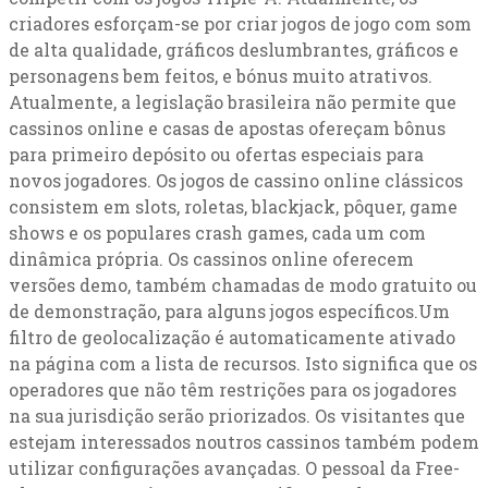
criadores esforçam-se por criar jogos de jogo com som
de alta qualidade, gráficos deslumbrantes, gráficos e
personagens bem feitos, e bónus muito atrativos.
Atualmente, a legislação brasileira não permite que
cassinos online e casas de apostas ofereçam bônus
para primeiro depósito ou ofertas especiais para
novos jogadores. Os jogos de cassino online clássicos
consistem em slots, roletas, blackjack, pôquer, game
shows e os populares crash games, cada um com
dinâmica própria. Os cassinos online oferecem
versões demo, também chamadas de modo gratuito ou
de demonstração, para alguns jogos específicos.Um
filtro de geolocalização é automaticamente ativado
na página com a lista de recursos. Isto significa que os
operadores que não têm restrições para os jogadores
na sua jurisdição serão priorizados. Os visitantes que
estejam interessados noutros cassinos também podem
utilizar configurações avançadas. O pessoal da Free-