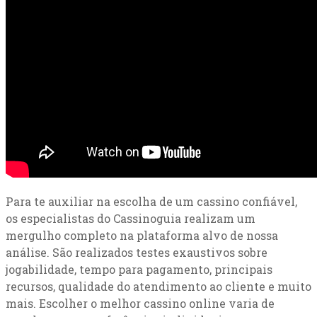
Para te auxiliar na escolha de um cassino confiável,
os especialistas do Cassinoguia realizam um
mergulho completo na plataforma alvo de nossa
análise. São realizados testes exaustivos sobre
jogabilidade, tempo para pagamento, principais
recursos, qualidade do atendimento ao cliente e muito
mais. Escolher o melhor cassino online varia de