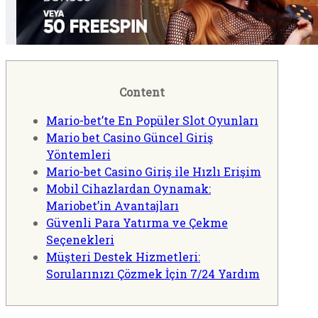
Content
Mario-bet’te En Popüler Slot Oyunları
Mario bet Casino Güncel Giriş
Yöntemleri
Mario-bet Casino Giriş ile Hızlı Erişim
Mobil Cihazlardan Oynamak:
Mariobet’in Avantajları
Güvenli Para Yatırma ve Çekme
Seçenekleri
Müşteri Destek Hizmetleri:
Sorularınızı Çözmek İçin 7/24 Yardım