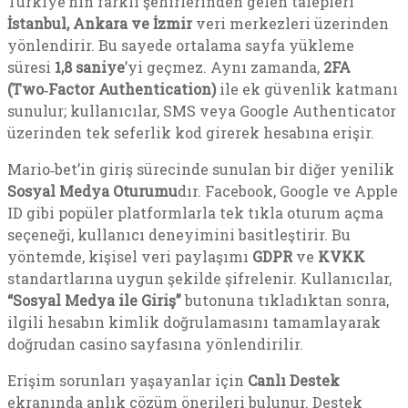
Türkiye’nin farklı şehirlerinden gelen talepleri
İstanbul, Ankara ve İzmir
veri merkezleri üzerinden
yönlendirir. Bu sayede ortalama sayfa yükleme
süresi
1,8 saniye
’yi geçmez. Aynı zamanda,
2FA
(Two‑Factor Authentication)
ile ek güvenlik katmanı
sunulur; kullanıcılar, SMS veya Google Authenticator
üzerinden tek seferlik kod girerek hesabına erişir.
Mario‑bet’in giriş sürecinde sunulan bir diğer yenilik
Sosyal Medya Oturumu
dır. Facebook, Google ve Apple
ID gibi popüler platformlarla tek tıkla oturum açma
seçeneği, kullanıcı deneyimini basitleştirir. Bu
yöntemde, kişisel veri paylaşımı
GDPR
ve
KVKK
standartlarına uygun şekilde şifrelenir. Kullanıcılar,
“Sosyal Medya ile Giriş”
butonuna tıkladıktan sonra,
ilgili hesabın kimlik doğrulamasını tamamlayarak
doğrudan casino sayfasına yönlendirilir.
Erişim sorunları yaşayanlar için
Canlı Destek
ekranında anlık çözüm önerileri bulunur. Destek