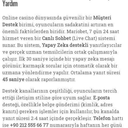
Yardım
Online casino dünyasında güvenilir bir
Müşteri
Destek
birimi, oyuncuların sadakatini artıran en
önemli faktörlerden biridir. Mariobet, 7 gün 24 saat
hizmet veren bir
Canlı Sohbet
(Live Chat) sistemi
sunar. Bu sistem,
Yapay Zeka destekli
yanıtlayıcılar
ve gerçek uzman temsilcilerin ortak çalışmasıyla
çalışır. İlk 30 saniye içinde bir yapay zeka mesajı
görünür; karmaşık sorular için otomatik olarak bir
uzmana yönlendirme yapılır. Ortalama yanıt süresi
45 saniye
olarak raporlanmıştır.
Destek kanallarının çeşitliliği, oyuncuların tercih
ettiği iletişim stiline göre uyum sağlar.
E‑posta
desteği, özellikle belge gönderimi (kimlik, adres
kanıtı) gereken işlemler için kullanılır; bu kanalda
yanıt süresi 2‑4 saat içinde gerçekleşir.
Telefon
hattı
ise
+90 212 555 66 77
numarasıyla haftanın her günü