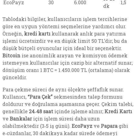
EcoPayz
30
6.000
1,5
dk
Tablodaki bilgiler, kullanıcıların işlem tercihlerine
göre en uygun yöntemi seçmelerine yardımcı olur.
Örneğin,
kredi kartı
kullanarak anlık para yatırma
işlemi ücretsizdir ve en düşük limit 50 TL’dir; bu da
düşük bütçeli oyuncular için ideal bir seçenektir.
Bitcoin
ise anonimlik arayan ve komisyon ödemek
istemeyen kullanıcılar için cazip bir alternatif sunar;
dönüşüm oranı 1 BTC = 1.450.000 TL (ortalama) olarak
günceldir.
Para çekme süreci de aynı ölçekte şeffaflık sunar.
Kullanıcı,
“Para Çek”
sekmesinden talep formunu
doldurur ve doğrulama aşamasına geçer. Çekim talebi,
genellikle
24‑48 saat
içinde işleme alınır;
Kredi Kartı
ve
Bankalar
için işlem süresi daha uzun
olabilmektedir (3‑5 iş günü).
EcoPayz
ve
Papara
gibi
e‑cüzdanlar, 30 dakikaya kadar sürede ödemeyi