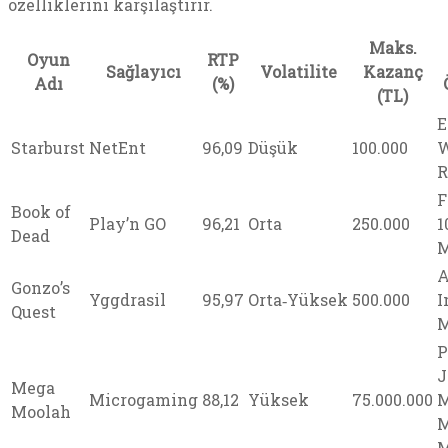
özelliklerini karşılaştırır.
Maks.
Oyun
RTP
Sağlayıcı
Volatilite
Kazanç
Adı
(%)
(TL)
E
Starburst
NetEnt
96,09
Düşük
100.000
W
R
F
Book of
Play’n GO
96,21
Orta
250.000
1
Dead
M
A
Gonzo’s
Yggdrasil
95,97
Orta‑Yüksek
500.000
I
Quest
M
P
J
Mega
Microgaming
88,12
Yüksek
75.000.000
M
Moolah
M
M