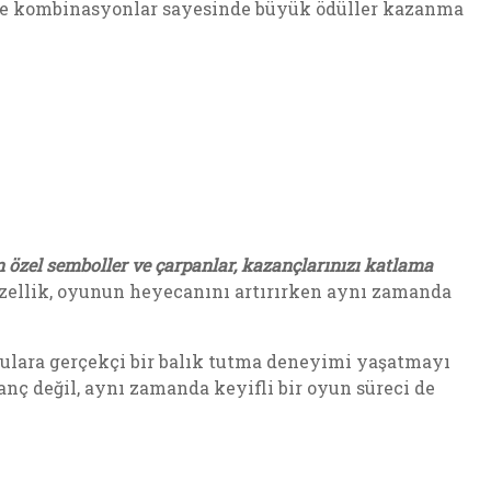
 ve kombinasyonlar sayesinde büyük ödüller kazanma
 özel semboller ve çarpanlar, kazançlarınızı katlama
zellik, oyunun heyecanını artırırken aynı zamanda
culara gerçekçi bir balık tutma deneyimi yaşatmayı
anç değil, aynı zamanda keyifli bir oyun süreci de