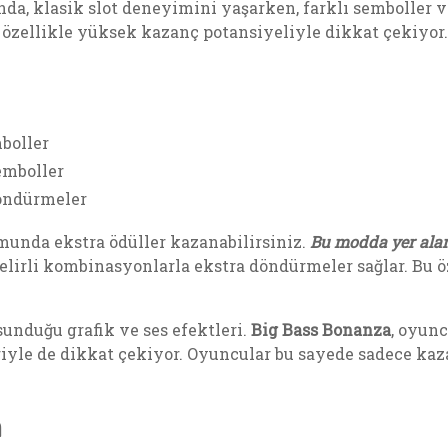
a, klasik slot deneyimini yaşarken, farklı semboller
, özellikle yüksek kazanç potansiyeliyle dikkat çekiyor.
boller
emboller
döndürmeler
unda ekstra ödüller kazanabilirsiniz.
Bu modda yer alan
lirli kombinasyonlarla ekstra döndürmeler sağlar. Bu ö
sunduğu grafik ve ses efektleri.
Big Bass Bonanza
, oyun
eriyle de dikkat çekiyor. Oyuncular bu sayede sadece kaz
a