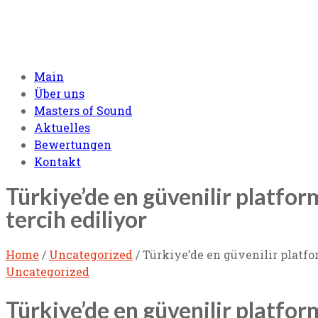
Skip
LooP Fehmarn
to
MUSIC AND LIGHT
content
Main
Über uns
Masters of Sound
Aktuelles
Bewertungen
Kontakt
Türkiye’de en güvenilir platf
tercih ediliyor
Home
/
Uncategorized
/
Türkiye’de en güvenilir platf
Uncategorized
Türkiye’de en güvenilir platf