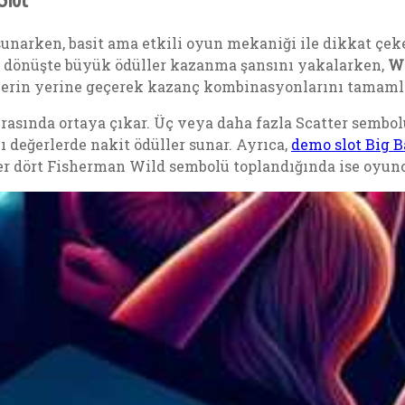
sunarken, basit ama etkili oyun mekaniği ile dikkat çek
her dönüşte büyük ödüller kazanma şansını yakalarken,
Wi
llerin yerine geçerek kazanç kombinasyonlarını tamam
rasında ortaya çıkar. Üç veya daha fazla Scatter sembo
ı değerlerde nakit ödüller sunar. Ayrıca,
demo slot Big B
Her dört Fisherman Wild sembolü toplandığında ise oyunc