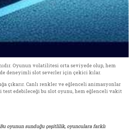
nıdır. Oyunun volatilitesi orta seviyede olup, hem
 deneyimli slot severler için çekici kılar.
uğa çıkarır. Canlı renkler ve eğlenceli animasyonlar
 test edebileceği bu slot oyunu, hem eğlenceli vakit
Bu oyunun sunduğu çeşitlilik, oyunculara farklı